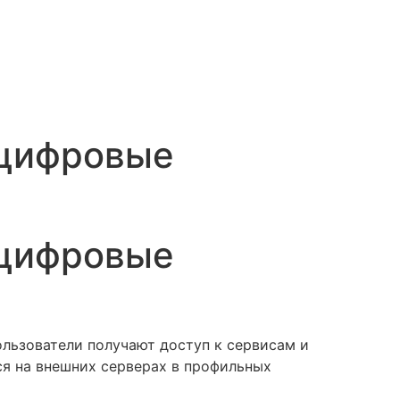
 цифровые
 цифровые
льзователи получают доступ к сервисам и
я на внешних серверах в профильных