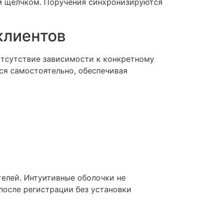
м щелчком. Поручения синхронизируются
клиентов
Отсутствие зависимости к конкретному
ся самостоятельно, обеспечивая
елей. Интуитивные оболочки не
после регистрации без установки