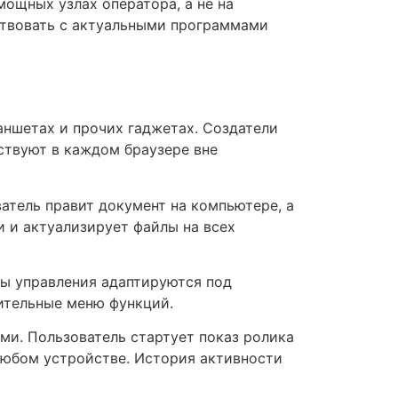
ощных узлах оператора, а не на
ствовать с актуальными программами
аншетах и прочих гаджетах. Создатели
твуют в каждом браузере вне
атель правит документ на компьютере, а
и и актуализирует файлы на всех
ты управления адаптируются под
ительные меню функций.
и. Пользователь стартует показ ролика
любом устройстве. История активности