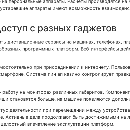
на персональные аппараты. Расчеты производятся на м
о устаревшие аппараты имеют возможность взаимодей
доступ с разных гаджетов
ть дистанционные сервисы на машинах, телефонах, пл
образных программных платформ. Веб-интерфейсы дейс
остоятельно при присоединении к интернету. Пользов
мартфоне. Система пин ап казино контролирует правк
 работу на мониторах различных габаритов. Компонен
виши становятся больше, на машине появляются дополн
ус деятельности при перемещении между устройствам
ре. Активные дела продолжают быть достижимыми на 
 целостный впечатление эксплуатации платформ.