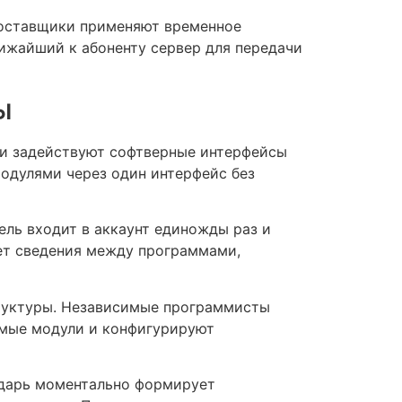
 Поставщики применяют временное
ижайший к абоненту сервер для передачи
ы
ли задействуют софтверные интерфейсы
одулями через один интерфейс без
ль входит в аккаунт единожды раз и
ует сведения между программами,
труктуры. Независимые программисты
имые модули и конфигурируют
ндарь моментально формирует