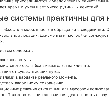
анилища присоединяются к уведомлениям единственны
ает время и уменьшает число рутинных действий.
ые системы практичны для 
 гибкость и мобильность в обращении с сведениями. 
оизвольном локации. Документы и настройки согласуют
х.
истем содержат:
ржке аппаратуры.
истского софта без вмешательства клиента.
ствии от существующих нужд.
иалами в варианте реального момента.
дством аварийному сохранению.
нционные решения открытыми для массовой пользоват
. Пользователь пин ап начинает деятельность сразу 