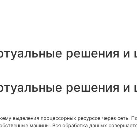
ртуальные решения и
ртуальные решения и
хему выделения процессорных ресурсов через сеть. По
обственные машины. Вся обработка данных совершаетс