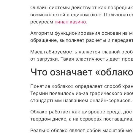
Онлайн системы действуют как посредни
возможностей в едином окне. Пользовате
ресурсам
пинап казино
.
Алгоритм функционирования основан на мо
обращение, выполняет расчеты и передает
Масштабируемость является главной осо
от загрузки. Такая эластичность дает пр
Что означает «облак
Понятие «облако» определяет способ хра
Термин появилось из-за графического изо
стандартным названием онлайн-сервисов.
Облако работает как цифровое среда, до
твердом диске, а на серверах поставщика
Реально облако являет собой масштабные