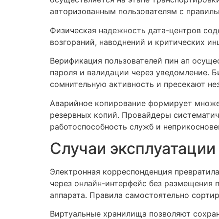
авторизованным пользователям с правил
Физическая надежность дата-центров сод
возгораний, наводнений и критических и
Верификация пользователей пин ап осуще
пароля и валидации через уведомление. 
сомнительную активность и пресекают не
Аварийное копирование формирует множе
резервных копий. Провайдеры системати
работоспособность служб и неприкоснове
Случаи эксплуатации
Электронная корреспонденция превратила
через онлайн-интерфейс без размещения
аппарата. Правила самостоятельно сорти
Виртуальные хранилища позволяют сохран