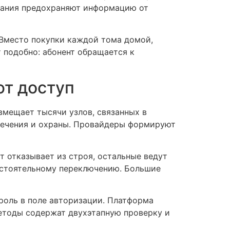
вания предохраняют информацию от
 Вместо покупки каждой тома домой,
 подобно: абонент обращается к
ют доступ
вмещает тысячи узлов, связанных в
печения и охраны. Провайдеры формируют
 отказывает из строя, остальные ведут
мостоятельному переключению. Большие
роль в поле авторизации. Платформа
етоды содержат двухэтапную проверку и