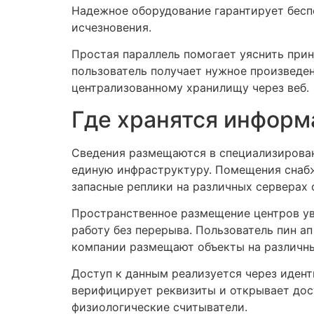
Надежное оборудование гарантирует бесп
исчезновения.
Простая параллель помогает уяснить прин
пользователь получает нужное произведе
централизованному хранилищу через веб.
Где хранятся информ
Сведения размещаются в специализированн
единую инфраструктуру. Помещения снаб
запасные реплики на различных серверах
Пространственное размещение центров ув
работу без перерыва. Пользователь пин 
компании размещают объекты на различны
Доступ к данным реализуется через иден
верифицирует реквизиты и открывает дос
физиологические считыватели.