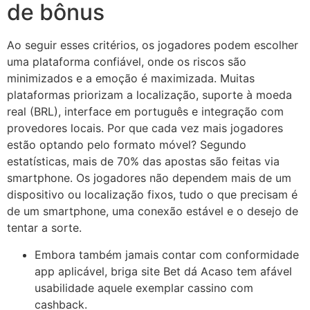
de bônus
Ao seguir esses critérios, os jogadores podem escolher
uma plataforma confiável, onde os riscos são
minimizados e a emoção é maximizada. Muitas
plataformas priorizam a localização, suporte à moeda
real (BRL), interface em português e integração com
provedores locais. Por que cada vez mais jogadores
estão optando pelo formato móvel? Segundo
estatísticas, mais de 70% das apostas são feitas via
smartphone. Os jogadores não dependem mais de um
dispositivo ou localização fixos, tudo o que precisam é
de um smartphone, uma conexão estável e o desejo de
tentar a sorte.
Embora também jamais contar com conformidade
app aplicável, briga site Bet dá Acaso tem afável
usabilidade aquele exemplar cassino com
cashback.