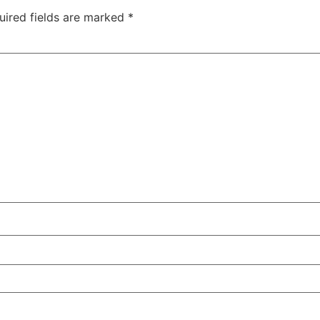
uired fields are marked
*