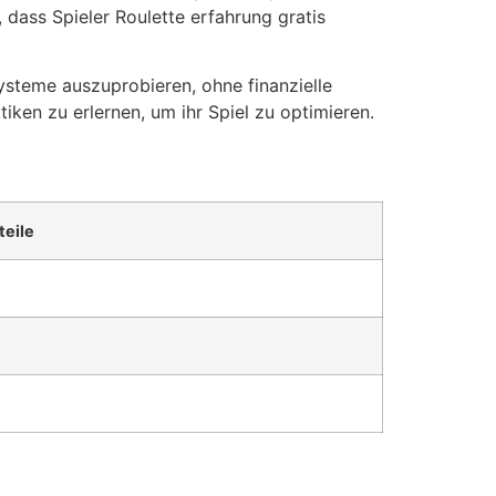
dass Spieler Roulette erfahrung gratis
systeme auszuprobieren, ohne finanzielle
iken zu erlernen, um ihr Spiel zu optimieren.
teile