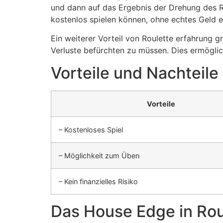
und dann auf das Ergebnis der Drehung des Ro
kostenlos spielen können, ohne echtes Geld e
Ein weiterer Vorteil von Roulette erfahrung g
Verluste befürchten zu müssen. Dies ermöglich
Vorteile und Nachteile
Vorteile
– Kostenloses Spiel
– Möglichkeit zum Üben
– Kein finanzielles Risiko
Das House Edge in Roul