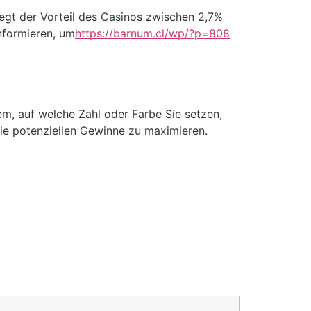
liegt der Vorteil des Casinos zwischen 2,7%
informieren, um
https://barnum.cl/wp/?p=808
m, auf welche Zahl oder Farbe Sie setzen,
die potenziellen Gewinne zu maximieren.