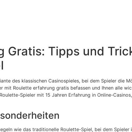
 Gratis: Tipps und Tric
l
ariante des klassischen Casinospieles, bei dem Spieler die M
er mit Roulette erfahrung gratis befassen und Ihnen alle wic
Roulette-Spieler
mit 15 Jahren Erfahrung in Online-Casinos, 
esonderheiten
egeln wie das traditionelle Roulette-Spiel, bei dem Spieler 