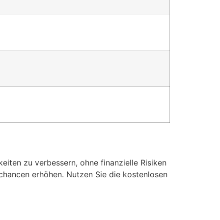
keiten zu verbessern, ohne finanzielle Risiken
nchancen erhöhen. Nutzen Sie die kostenlosen