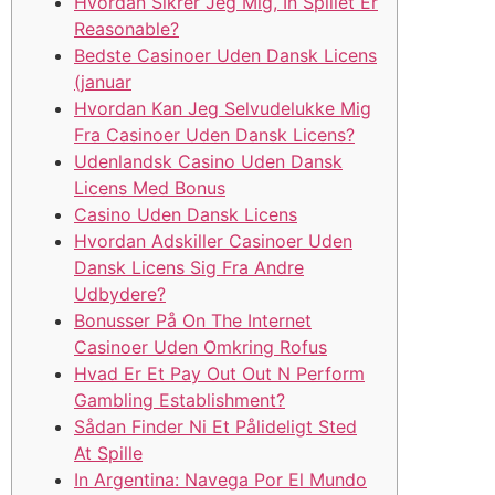
Hvordan Sikrer Jeg Mig, In Spillet Er
Reasonable?
Bedste Casinoer Uden Dansk Licens
(januar
Hvordan Kan Jeg Selvudelukke Mig
Fra Casinoer Uden Dansk Licens?
Udenlandsk Casino Uden Dansk
Licens Med Bonus
Casino Uden Dansk Licens
Hvordan Adskiller Casinoer Uden
Dansk Licens Sig Fra Andre
Udbydere?
Bonusser På On The Internet
Casinoer Uden Omkring Rofus
Hvad Er Et Pay Out Out N Perform
Gambling Establishment?
Sådan Finder Ni Et Pålideligt Sted
At Spille
In Argentina: Navega Por El Mundo