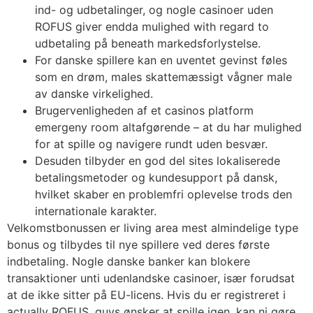
ind- og udbetalinger, og nogle casinoer uden
ROFUS giver endda mulighed with regard to
udbetaling på beneath markedsforlystelse.
For danske spillere kan en uventet gevinst føles
som en drøm, males skattemæssigt vågner male
av danske virkelighed.
Brugervenligheden af et casinos platform
emergeny room altafgørende – at du har mulighed
for at spille og navigere rundt uden besvær.
Desuden tilbyder en god del sites lokaliserede
betalingsmetoder og kundesupport på dansk,
hvilket skaber en problemfri oplevelse trods den
internationale karakter.
Velkomstbonussen er living area mest almindelige type
bonus og tilbydes til nye spillere ved deres første
indbetaling. Nogle danske banker kan blokere
transaktioner unti udenlandske casinoer, især forudsat
at de ikke sitter på EU-licens. Hvis du er registreret i
actually ROFUS, guys ønsker at spille igen, kan ni gøre