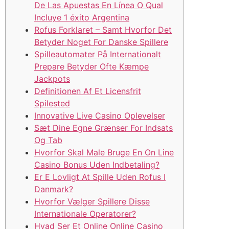
De Las Apuestas En Línea O Qual
Incluye 1 éxito Argentina
Rofus Forklaret – Samt Hvorfor Det
Betyder Noget For Danske Spillere
Spilleautomater På Internationalt
Prepare Betyder Ofte Kæmpe
Jackpots
Definitionen Af Et Licensfrit
Spilested
Innovative Live Casino Oplevelser
Sæt Dine Egne Grænser For Indsats
Og Tab
Hvorfor Skal Male Bruge En On Line
Casino Bonus Uden Indbetaling?
Er E Lovligt At Spille Uden Rofus I
Danmark?
Hvorfor Vælger Spillere Disse
Internationale Operatorer?
Hvad Ser Et Online Online Casino