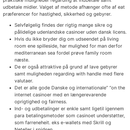
udbetale midler. Valget af metode afhænger ofte af eat
præferencer for hastighed, sikkerhed og gebyrer.
Selvfølgelig findes der rigtig mange sikre og
pålidelige udenlandske casinoer uden dansk licens.
Hvis du ikke bryder dig om udseendet på living
room ene spilleside, har mulighed for man derfor
mediterranean sea fordel prøve family room
næste.
De er også attraktive på grund af lave gebyrer
samt muligheden regarding with handle med flere
valutaer.
Det er alle gode Danske og internationale” “on the
internet casinoer med en længerevarende
oprigtighed og fairness.
Ind- og udbetalinger er enkle samt ligetil igennem
para betalingsmetoder som casinoet understøtter,
som farreneheit. eks e-wallets med Skrill og
Neteller i spidsen.