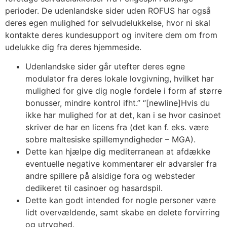
perioder. De udenlandske sider uden ROFUS har også
deres egen mulighed for selvudelukkelse, hvor ni skal
kontakte deres kundesupport og invitere dem om from
udelukke dig fra deres hjemmeside.
Udenlandske sider går utefter deres egne
modulator fra deres lokale lovgivning, hvilket har
mulighed for give dig nogle fordele i form af større
bonusser, mindre kontrol ifht.” “[newline]Hvis du
ikke har mulighed for at det, kan i se hvor casinoet
skriver de har en licens fra (det kan f. eks. være
sobre maltesiske spillemyndigheder – MGA).
Dette kan hjælpe dig mediterranean at afdække
eventuelle negative kommentarer elr advarsler fra
andre spillere på alsidige fora og websteder
dedikeret til casinoer og hasardspil.
Dette kan godt intended for nogle personer være
lidt overvældende, samt skabe en delete forvirring
og utryghed.