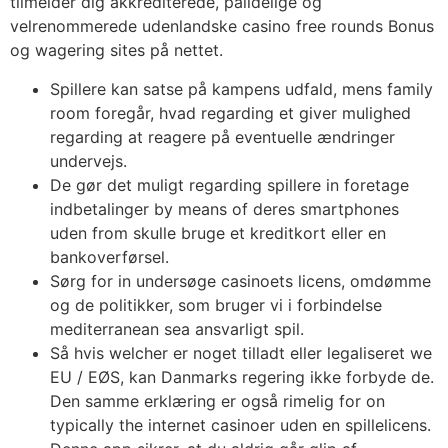
tilmelder dig akkrediterede, pålidelige og
velrenommerede udenlandske casino free rounds Bonus
og wagering sites på nettet.
Spillere kan satse på kampens udfald, mens family
room foregår, hvad regarding et giver mulighed
regarding at reagere på eventuelle ændringer
undervejs.
De gør det muligt regarding spillere in foretage
indbetalinger by means of deres smartphones
uden from skulle bruge et kreditkort eller en
bankoverførsel.
Sørg for in undersøge casinoets licens, omdømme
og de politikker, som bruger vi i forbindelse
mediterranean sea ansvarligt spil.
Så hvis welcher er noget tilladt eller legaliseret we
EU / EØS, kan Danmarks regering ikke forbyde de.
Den samme erklæring er også rimelig for on
typically the internet casinoer uden en spillelicens.