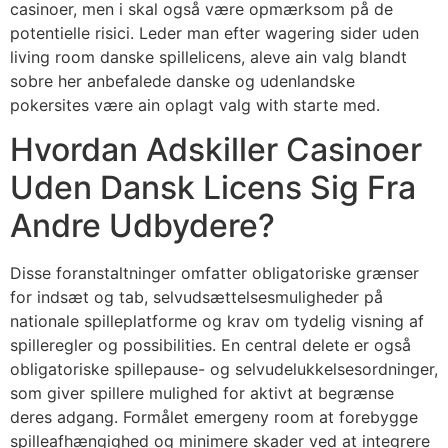
casinoer, men i skal også være opmærksom på de
potentielle risici. Leder man efter wagering sider uden
living room danske spillelicens, aleve ain valg blandt
sobre her anbefalede danske og udenlandske
pokersites være ain oplagt valg with starte med.
Hvordan Adskiller Casinoer
Uden Dansk Licens Sig Fra
Andre Udbydere?
Disse foranstaltninger omfatter obligatoriske grænser
for indsæt og tab, selvudsættelsesmuligheder på
nationale spilleplatforme og krav om tydelig visning af
spilleregler og possibilities. En central delete er også
obligatoriske spillepause- og selvudelukkelsesordninger,
som giver spillere mulighed for aktivt at begrænse
deres adgang. Formålet emergeny room at forebygge
spilleafhængighed og minimere skader ved at integrere