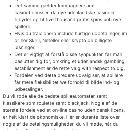
Det samme gælder kampagner samt
casinobonusser, da nye udenlandske casinoer
tilbyder op til five thousand gratis spins unti nye
spillere.
Hvis du traicionero include hurtige udbetalinger, im
or her Skrill, Neteller eller krypto de billigste
løsninger.
Det er vigtigt at forstå disse synpunkter, før man
beslutter dig for, omkring et udenlandsk gambling
establishment er de rette valg with respect to dig.
Fordelen ved dette bredere udvalg ser, at spillere
får mere fleksibilitet we forhold til både ind- og
udbetalinger.
Du vil rode alle de bedste spilleautomater samt
klassikere som roulette samt blackjack. Nogle af de
største fordele ved et on-line casino uden dansk licens,
er helt klart de økonomiske. Her er durante liste over
nogle af de betalingsmuligheder, du vil møde, når du