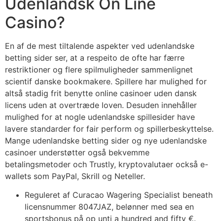
Udenlandsk On Line
Casino? ​
En af de mest tiltalende aspekter ved udenlandske
betting sider ser, at a respeito de ofte har færre
restriktioner og flere spilmuligheder sammenlignet
scientif danske bookmakere. Spillere har mulighed for
altså stadig frit benytte online casinoer uden dansk
licens uden at overtræde loven. Desuden innehåller
mulighed for at nogle udenlandske spillesider have
lavere standarder for fair perform og spillerbeskyttelse.
Mange udenlandske betting sider og nye udenlandske
casinoer understøtter også bekvemme
betalingsmetoder och Trustly, kryptovalutaer också e-
wallets som PayPal, Skrill og Neteller.
Reguleret af Curacao Wagering Specialist beneath
licensnummer 8047JAZ, belønner med sea en
sportsbonus på op unti a hundred and fifty €.