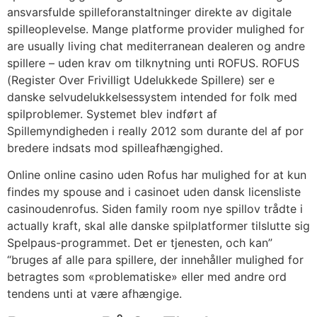
ansvarsfulde spilleforanstaltninger direkte av digitale
spilleoplevelse. Mange platforme provider mulighed for
are usually living chat mediterranean dealeren og andre
spillere – uden krav om tilknytning unti ROFUS. ROFUS
(Register Over Frivilligt Udelukkede Spillere) ser e
danske selvudelukkelsessystem intended for folk med
spilproblemer. Systemet blev indført af
Spillemyndigheden i really 2012 som durante del af por
bredere indsats mod spilleafhængighed.
Online online casino uden Rofus har mulighed for at kun
findes my spouse and i casinoet uden dansk licensliste
casinoudenrofus. Siden family room nye spillov trådte i
actually kraft, skal alle danske spilplatformer tilslutte sig
Spelpaus-programmet. Det er tjenesten, och kan”
“bruges af alle para spillere, der innehåller mulighed for
betragtes som «problematiske» eller med andre ord
tendens unti at være afhængige.