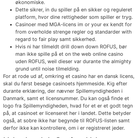
økonomiske.
Dette sikrer, in du spiller på en sikker og reguleret
platform, hvor dine rettigheder som spiller er tryg.
Casinoer med MGA-licens im or your ex kendt for
from overholde strenge regler og standarder with
regard to fair play samt sikkerhed.
Hvis ni har tilmeldt drill down down ROFUS, bør
man ikke spille på et on the web online casino
uden ROFUS, weil dieser var durante the almighty
grund until noise tilmelding.
For at rode ud af, omkring et casino har en dansk licens,
skal du først besøge casinoets hjemmeside. Kig efter
durante erklæring, der nævner Spillemyndigheden i
Danmark, samt et licensnummer. Du kan også finde et
logo fra Spillemyndigheden, hvad for et er et godt tegn
på, at casinoet er licenseret her i landet. Dette betyder
også, at sobre ikke har begynde til ROFUS-listen samt
derfor ikke kan kontrollere, om i er registreret jeder.