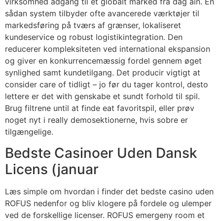
virksomhed adgang til et globalt marked fra dag ain. En
sådan system tilbyder ofte avancerede værktøjer til
markedsføring på tværs af grænser, lokaliseret
kundeservice og robust logistikintegration. Den
reducerer kompleksiteten ved international ekspansion
og giver en konkurrencemæssig fordel gennem øget
synlighed samt kundetilgang. Det producir vigtigt at
consider care of tidligt – jo før du tager kontrol, desto
lettere er det with genskabe et sundt forhold til spil.
Brug filtrene until at finde eat favoritspil, eller prøv
noget nyt i really demosektionerne, hvis sobre er
tilgængelige.
Bedste Casinoer Uden Dansk
Licens (januar
Læs simple om hvordan i finder det bedste casino uden
ROFUS nedenfor og bliv klogere på fordele og ulemper
ved de forskellige licenser. ROFUS emergeny room et