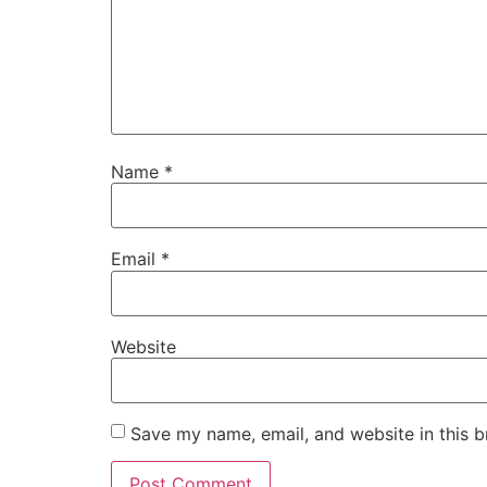
Name
*
Email
*
Website
Save my name, email, and website in this b