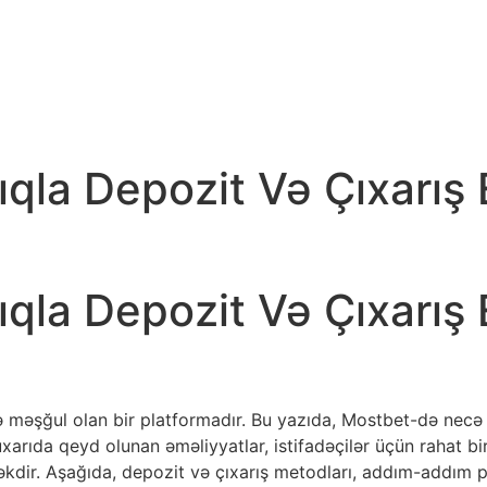
qla Depozit Və Çıxarış
qla Depozit Və Çıxarış
ə məşğul olan bir platformadır. Bu yazıda, Mostbet-də necə
uxarıda qeyd olunan əməliyyatlar, istifadəçilər üçün rahat bi
dir. Aşağıda, depozit və çıxarış metodları, addım-addım 