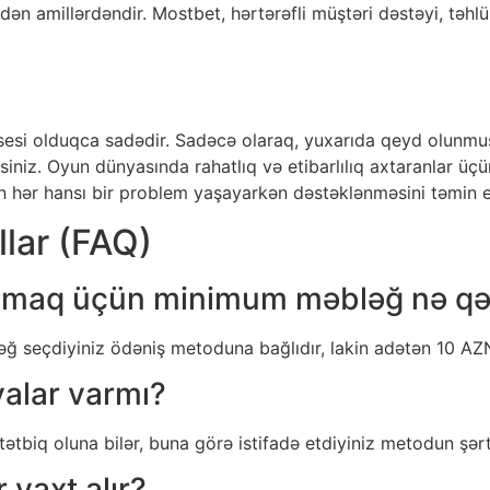
n amillərdəndir. Mostbet, hərtərəfli müştəri dəstəyi, təhlü
si olduqca sadədir. Sadəcə olaraq, yuxarıda qeyd olunmuş 
rsiniz. Oyun dünyasında rahatlıq və etibarlılıq axtaranlar üç
n hər hansı bir problem yaşayarkən dəstəklənməsini təmin e
lar (FAQ)
oymaq üçün minimum məbləğ nə qə
seçdiyiniz ödəniş metoduna bağlıdır, lakin adətən 10 AZN
yalar varmı?
ətbiq oluna bilər, buna görə istifadə etdiyiniz metodun şərtl
 vaxt alır?