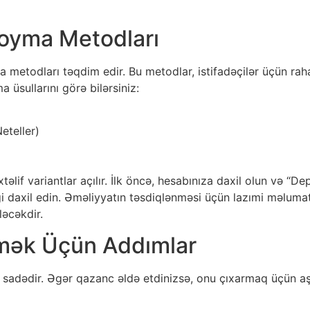
oyma Metodları
 metodları təqdim edir. Bu metodlar, istifadəçilər üçün rahat
üsullarını görə bilərsiniz:
eteller)
əlif variantlar açılır. İlk öncə, hesabınıza daxil olun və “D
 daxil edin. Əməliyyatın təsdiqlənməsi üçün lazımi məlumat
ləcəkdir.
tmək Üçün Addımlar
adədir. Əgər qazanc əldə etdinizsə, onu çıxarmaq üçün aşağ