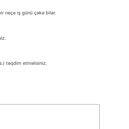
ir neçə iş günü çəkə bilər.
iz.
.) təqdim etməlisiniz.