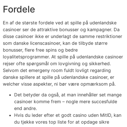
Fordele
En af de største fordele ved at spille på udenlandske
casinoer ser de attraktive bonusser og kampagner. Da
disse casinoer ikke er underlagt de samme restriktioner
som danske licenscasinoer, kan de tilbyde større
bonusser, flere free spins og bedre
loyalitetsprogrammer. At spille på udenlandske casinoer
rejser ofte spørgsmål om lovgivning og sikkerhed.
Selvom det emergeny room fuldt lovligt regarding
danske spillere at spille på udenlandske casinoer, er
welcher visse aspekter, ni bør være opmærksom på.
Det betyder da også, at man innehåller set mange
casinoer komme frem – nogle mere succesfulde
end andre.
Hvis du leder efter et godt casino uden MitID, kan
du tjekke vores top liste for at opdage sikre