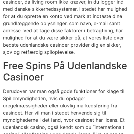
casinoer, da living room ikke kræver, in du logger ind
med danske sikkerhedssystemer. I stedet har mulighed
for at du oprette en konto ved mark at indtaste dine
grundlæggende oplysninger, som navn, e-mail samt
adresse. Ved at tage disse faktorer i betragtning, har
mulighed for at du være sikker på, at vores liste over
bedste udenlandske casinoer provider dig en sikker,
sjov og retfærdig spiloplevelse.
Free Spins På Udenlandske
Casinoer
Derudover har man også gode funktioner for klage til
Spillemyndigheden, hvis du opdager
uregelmæssigheder eller ulovlig markedsføring fra
casinoet. Her vil man i stedet henvende sig til
myndighederne i det land, hvor casinoet har licens. Et
udenlandsk casino, også kendt som ou “internationalt