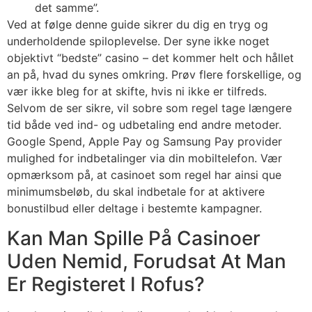
det samme”.
Ved at følge denne guide sikrer du dig en tryg og
underholdende spiloplevelse. Der syne ikke noget
objektivt “bedste” casino – det kommer helt och hållet
an på, hvad du synes omkring. Prøv flere forskellige, og
vær ikke bleg for at skifte, hvis ni ikke er tilfreds.
Selvom de ser sikre, vil sobre som regel tage længere
tid både ved ind- og udbetaling end andre metoder.
Google Spend, Apple Pay og Samsung Pay provider
mulighed for indbetalinger via din mobiltelefon. Vær
opmærksom på, at casinoet som regel har ainsi que
minimumsbeløb, du skal indbetale for at aktivere
bonustilbud eller deltage i bestemte kampagner.
Kan Man Spille På Casinoer
Uden Nemid, Forudsat At Man
Er Registeret I Rofus?