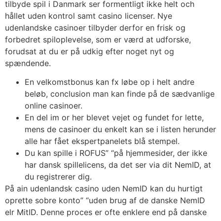
tilbyde spil i Danmark ser formentligt ikke helt och
hållet uden kontrol samt casino licenser. Nye
udenlandske casinoer tilbyder derfor en frisk og
forbedret spiloplevelse, som er værd at udforske,
forudsat at du er på udkig efter noget nyt og
spændende.
En velkomstbonus kan fx løbe op i helt andre
beløb, conclusion man kan finde på de sædvanlige
online casinoer.
En del im or her blevet vejet og fundet for lette,
mens de casinoer du enkelt kan se i listen herunder
alle har fået ekspertpanelets blå stempel.
Du kan spille i ROFUS” “på hjemmesider, der ikke
har dansk spillelicens, da det ser via dit NemID, at
du registrerer dig.
På ain udenlandsk casino uden NemID kan du hurtigt
oprette sobre konto” “uden brug af de danske NemID
elr MitID. Denne proces er ofte enklere end på danske