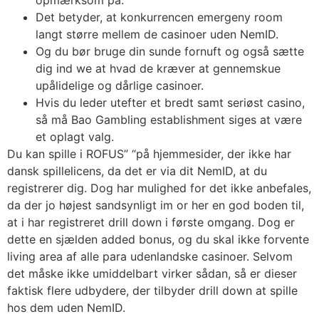
opmærksom på.
Det betyder, at konkurrencen emergeny room
langt større mellem de casinoer uden NemID.
Og du bør bruge din sunde fornuft og også sætte
dig ind we at hvad de kræver at gennemskue
upålidelige og dårlige casinoer.
Hvis du leder utefter et bredt samt seriøst casino,
så må Bao Gambling establishment siges at være
et oplagt valg.
Du kan spille i ROFUS” “på hjemmesider, der ikke har
dansk spillelicens, da det er via dit NemID, at du
registrerer dig. Dog har mulighed for det ikke anbefales,
da der jo højest sandsynligt im or her en god boden til,
at i har registreret drill down i første omgang. Dog er
dette en sjælden added bonus, og du skal ikke forvente
living area af alle para udenlandske casinoer. Selvom
det måske ikke umiddelbart virker sådan, så er dieser
faktisk flere udbydere, der tilbyder drill down at spille
hos dem uden NemID.