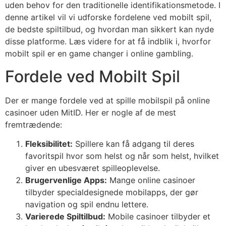
uden behov for den traditionelle identifikationsmetode. I
denne artikel vil vi udforske fordelene ved mobilt spil,
de bedste spiltilbud, og hvordan man sikkert kan nyde
disse platforme. Læs videre for at få indblik i, hvorfor
mobilt spil er en game changer i online gambling.
Fordele ved Mobilt Spil
Der er mange fordele ved at spille mobilspil på online
casinoer uden MitID. Her er nogle af de mest
fremtrædende:
Fleksibilitet:
Spillere kan få adgang til deres
favoritspil hvor som helst og når som helst, hvilket
giver en ubesværet spilleoplevelse.
Brugervenlige Apps:
Mange online casinoer
tilbyder specialdesignede mobilapps, der gør
navigation og spil endnu lettere.
Varierede Spiltilbud:
Mobile casinoer tilbyder et