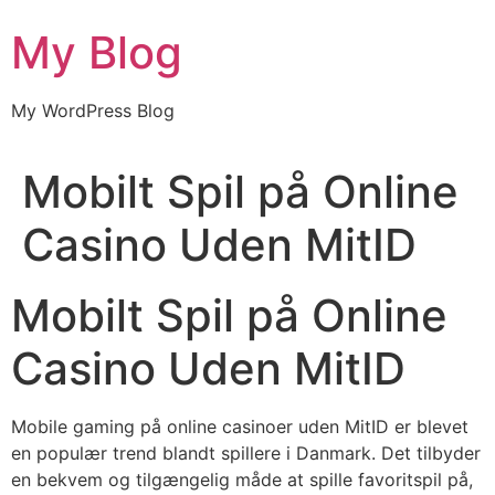
Skip
My Blog
to
content
My WordPress Blog
Mobilt Spil på Online
Casino Uden MitID
Mobilt Spil på Online
Casino Uden MitID
Mobile gaming på online casinoer uden MitID er blevet
en populær trend blandt spillere i Danmark. Det tilbyder
en bekvem og tilgængelig måde at spille favoritspil på,