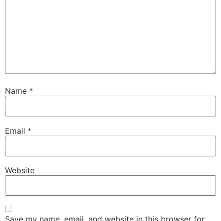
Name
*
Email
*
Website
Save my name, email, and website in this browser for