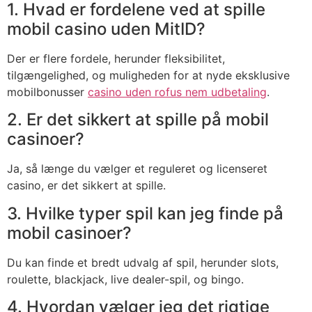
1. Hvad er fordelene ved at spille
mobil casino uden MitID?
Der er flere fordele, herunder fleksibilitet,
tilgængelighed, og muligheden for at nyde eksklusive
mobilbonusser
casino uden rofus nem udbetaling
.
2. Er det sikkert at spille på mobil
casinoer?
Ja, så længe du vælger et reguleret og licenseret
casino, er det sikkert at spille.
3. Hvilke typer spil kan jeg finde på
mobil casinoer?
Du kan finde et bredt udvalg af spil, herunder slots,
roulette, blackjack, live dealer-spil, og bingo.
4. Hvordan vælger jeg det rigtige