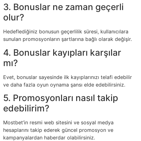
3. Bonuslar ne zaman geçerli
olur?
Hedeflediğiniz bonusun geçerlilik süresi, kullanıcılara
sunulan promosyonların şartlarına bağlı olarak değişir.
4. Bonuslar kayıpları karşılar
mı?
Evet, bonuslar sayesinde ilk kayıplarınızı telafi edebilir
ve daha fazla oyun oynama şansı elde edebilirsiniz.
5. Promosyonları nasıl takip
edebilirim?
Mostbet’in resmi web sitesini ve sosyal medya
hesaplarını takip ederek güncel promosyon ve
kampanyalardan haberdar olabilirsiniz.