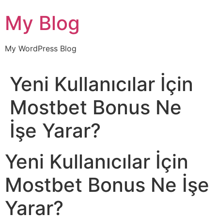
Skip
My Blog
to
content
My WordPress Blog
Yeni Kullanıcılar İçin
Mostbet Bonus Ne
İşe Yarar?
Yeni Kullanıcılar İçin
Mostbet Bonus Ne İşe
Yarar?