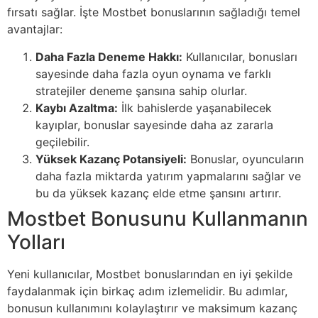
fırsatı sağlar. İşte Mostbet bonuslarının sağladığı temel
avantajlar:
Daha Fazla Deneme Hakkı:
Kullanıcılar, bonusları
sayesinde daha fazla oyun oynama ve farklı
stratejiler deneme şansına sahip olurlar.
Kaybı Azaltma:
İlk bahislerde yaşanabilecek
kayıplar, bonuslar sayesinde daha az zararla
geçilebilir.
Yüksek Kazanç Potansiyeli:
Bonuslar, oyuncuların
daha fazla miktarda yatırım yapmalarını sağlar ve
bu da yüksek kazanç elde etme şansını artırır.
Mostbet Bonusunu Kullanmanın
Yolları
Yeni kullanıcılar, Mostbet bonuslarından en iyi şekilde
faydalanmak için birkaç adım izlemelidir. Bu adımlar,
bonusun kullanımını kolaylaştırır ve maksimum kazanç