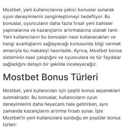
Mostbet, yeni kullanıcılarına çekici bonuslar sunarak
oyun deneyimlerini zenginleştirmeyi hedefliyor. Bu
bonuslar, oyuncuların daha fazla fırsat yeni bahisler
yapmalarına ve kazançlarını artırmalarına olanak tanır.
Yeni kullanıcıların bu bonusları nasıl kullanacakları ve
hangi avantajlarını sağlayacağı konusunda bilgi vermek
amacıyla bu makaleyi hazırladık. Ayrıca, Mostbet bonus
sisteminin nasıl çalıştığını ve oyunculara ne tür faydalar
sağladığını detaylı bir şekilde inceleyeceğiz.
Mostbet Bonus Türleri
Mostbet, yeni kullanıcıları için çeşitli bonus seçenekleri
sunmaktadır. Bu bonuslar, kullanıcıların oyun
deneyimlerini daha heyecanlı hale getirirken, aynı
zamanda kazançlarını artırma fırsatı sunar. İşte
Mostbet’in yeni kullanıcılara sunduğu en popüler bonus
türleri: