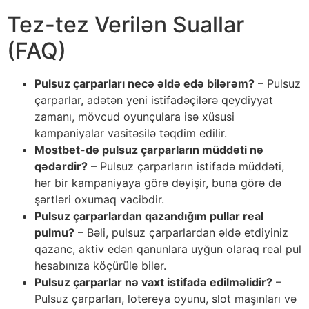
Tez-tez Verilən Suallar
(FAQ)
Pulsuz çarparları necə əldə edə bilərəm?
– Pulsuz
çarparlar, adətən yeni istifadəçilərə qeydiyyat
zamanı, mövcud oyunçulara isə xüsusi
kampaniyalar vasitəsilə təqdim edilir.
Mostbet-də pulsuz çarparların müddəti nə
qədərdir?
– Pulsuz çarparların istifadə müddəti,
hər bir kampaniyaya görə dəyişir, buna görə də
şərtləri oxumaq vacibdir.
Pulsuz çarparlardan qazandığım pullar real
pulmu?
– Bəli, pulsuz çarparlardan əldə etdiyiniz
qazanc, aktiv edən qanunlara uyğun olaraq real pul
hesabınıza köçürülə bilər.
Pulsuz çarparlar nə vaxt istifadə edilməlidir?
–
Pulsuz çarparları, lotereya oyunu, slot maşınları və