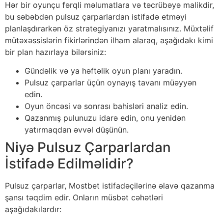
Hər bir oyunçu fərqli məlumatlara və təcrübəyə malikdir,
bu səbəbdən pulsuz çarparlardan istifadə etməyi
planlaşdırarkən öz strategiyanızı yaratmalısınız. Müxtəlif
mütəxəssislərin fikirlərindən ilham alaraq, aşağıdakı kimi
bir plan hazırlaya bilərsiniz:
Gündəlik və ya həftəlik oyun planı yaradın.
Pulsuz çarparlar üçün oynayış tavanı müəyyən
edin.
Oyun öncəsi və sonrası bahisləri analiz edin.
Qazanmış pulunuzu idarə edin, onu yenidən
yatırmaqdan əvvəl düşünün.
Niyə Pulsuz Çarparlardan
İstifadə Edilməlidir?
Pulsuz çarparlar, Mostbet istifadəçilərinə əlavə qazanma
şansı təqdim edir. Onların müsbət cəhətləri
aşağıdakılardır: