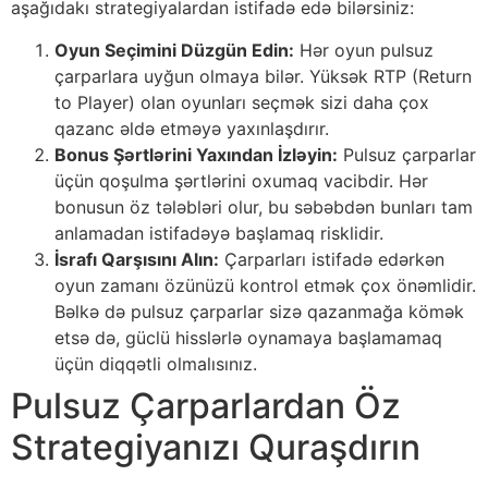
aşağıdakı strategiyalardan istifadə edə bilərsiniz:
Oyun Seçimini Düzgün Edin:
Hər oyun pulsuz
çarparlara uyğun olmaya bilər. Yüksək RTP (Return
to Player) olan oyunları seçmək sizi daha çox
qazanc əldə etməyə yaxınlaşdırır.
Bonus Şərtlərini Yaxından İzləyin:
Pulsuz çarparlar
üçün qoşulma şərtlərini oxumaq vacibdir. Hər
bonusun öz tələbləri olur, bu səbəbdən bunları tam
anlamadan istifadəyə başlamaq risklidir.
İsrafı Qarşısını Alın:
Çarparları istifadə edərkən
oyun zamanı özünüzü kontrol etmək çox önəmlidir.
Bəlkə də pulsuz çarparlar sizə qazanmağa kömək
etsə də, güclü hisslərlə oynamaya başlamamaq
üçün diqqətli olmalısınız.
Pulsuz Çarparlardan Öz
Strategiyanızı Quraşdırın