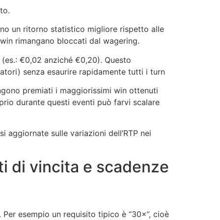
to.
o un ritorno statistico migliore rispetto alle
i win rimangano bloccati dal wagering.
i (es.: €0,02 anziché €0,20). Questo
 senza esaurire rapidamente tutti i turn​​​​​​​​​​
gono premiati i maggiorissimi win ottenuti
prio durante questi eventi può farvi scalare
 aggiornate sulle variazioni dell’RTP nei
i di vincita e scadenze
 Per esempio un requisito tipico è “30×”, cioè