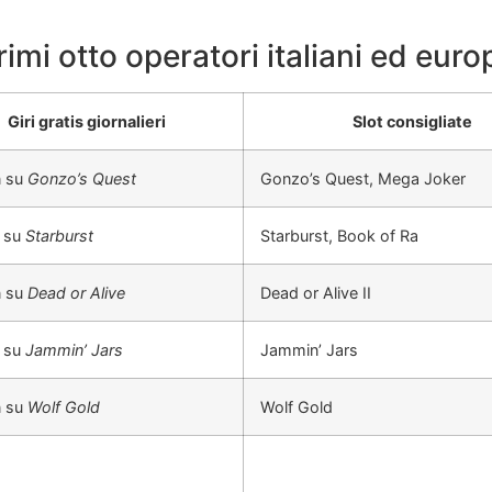
imi otto operatori italiani ed euro
Giri gratis giornalieri
Slot consigliate
n su
Gonzo’s Quest
Gonzo’s Quest, Mega Joker
n su
Starburst
Starburst, Book of Ra
n su
Dead or Alive
Dead or Alive II
n su
Jammin’ Jars
Jammin’ Jars
n su
Wolf Gold
Wolf Gold