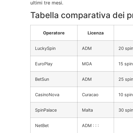
ultimi tre mesi.
Tabella comparativa dei pr
Operatore
Licenza
LuckySpin
ADM
20 spi
EuroPlay
MGA
15 spi
BetSun
ADM
25 spi
CasinoNova
Curacao
10 spi
SpinPalace
Malta
30 spi
NetBet
ADM : : :