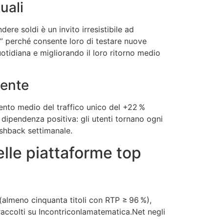
uali
ere soldi è un invito irresistibile ad
ay” perché consente loro di testare nuove
uotidiana e migliorando il loro ritorno medio
iente
ento medio del traffico unico del +22 %
 dipendenza positiva: gli utenti tornano ogni
ashback settimanale.
delle piattaforme top
(almeno cinquanta titoli con RTP ≥ 96 %),
raccolti su Incontriconlamatematica.Net negli