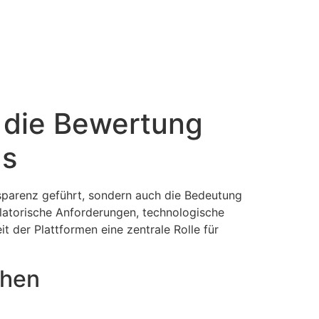
 die Bewertung
us
nsparenz geführt, sondern auch die Bedeutung
ulatorische Anforderungen, technologische
t der Plattformen eine zentrale Rolle für
chen