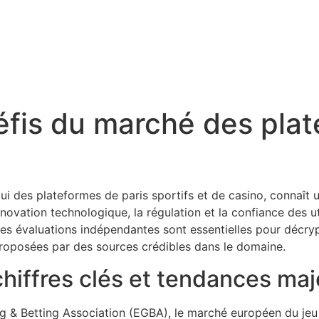
éfis du marché des plat
elui des plateformes de paris sportifs et de casino, connaît
innovation technologique, la régulation et la confiance des u
t les évaluations indépendantes sont essentielles pour déc
proposées par des sources crédibles dans le domaine.
chiffres clés et tendances ma
 & Betting Association (EGBA), le marché européen du jeu 