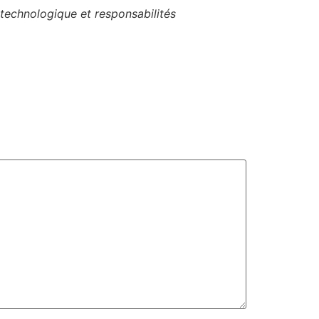
 technologique et responsabilités