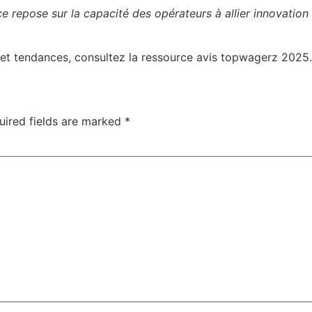
ce repose sur la capacité des opérateurs à allier innovation
et tendances, consultez la ressource avis topwagerz 2025.
uired fields are marked
*