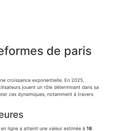
eformes de paris
 une croissance exponentielle. En 2025,
tilisateurs jouent un rôle déterminant dans sa
rypter ces dynamiques, notamment à travers
jeures
en ligne a atteint une valeur estimée à
18