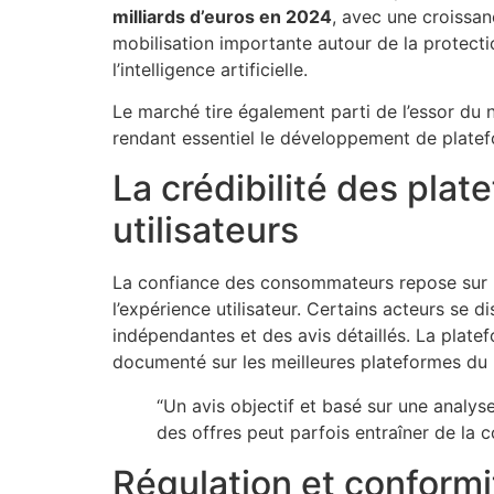
milliards d’euros en 2024
, avec une croissa
mobilisation importante autour de la protect
l’intelligence artificielle.
Le marché tire également parti de l’essor du 
rendant essentiel le développement de platef
La crédibilité des pla
utilisateurs
La confiance des consommateurs repose sur plu
l’expérience utilisateur. Certains acteurs se
indépendantes et des avis détaillés. La plat
documenté sur les meilleures plateformes d
“Un avis objectif et basé sur une analyse
des offres peut parfois entraîner de la 
Régulation et conformi