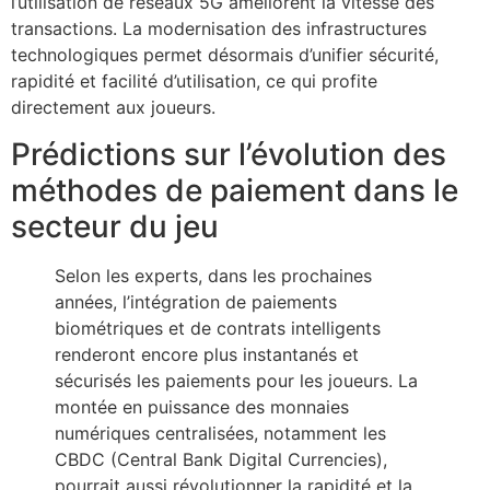
l’utilisation de réseaux 5G améliorent la vitesse des
transactions. La modernisation des infrastructures
technologiques permet désormais d’unifier sécurité,
rapidité et facilité d’utilisation, ce qui profite
directement aux joueurs.
Prédictions sur l’évolution des
méthodes de paiement dans le
secteur du jeu
Selon les experts, dans les prochaines
années, l’intégration de paiements
biométriques et de contrats intelligents
renderont encore plus instantanés et
sécurisés les paiements pour les joueurs. La
montée en puissance des monnaies
numériques centralisées, notamment les
CBDC (Central Bank Digital Currencies),
pourrait aussi révolutionner la rapidité et la