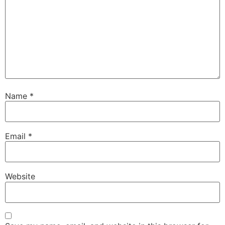
Name
*
Email
*
Website