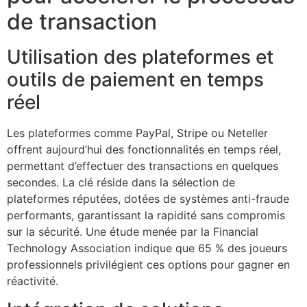
de transaction
Utilisation des plateformes et
outils de paiement en temps
réel
Les plateformes comme PayPal, Stripe ou Neteller
offrent aujourd’hui des fonctionnalités en temps réel,
permettant d’effectuer des transactions en quelques
secondes. La clé réside dans la sélection de
plateformes réputées, dotées de systèmes anti-fraude
performants, garantissant la rapidité sans compromis
sur la sécurité. Une étude menée par la Financial
Technology Association indique que 65 % des joueurs
professionnels privilégient ces options pour gagner en
réactivité.