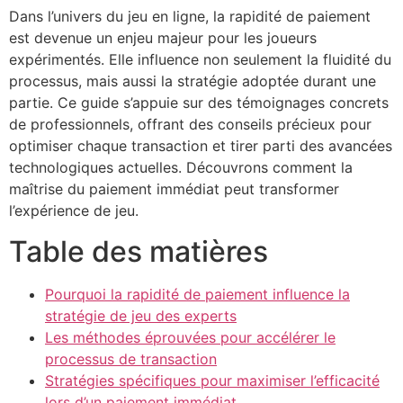
Dans l’univers du jeu en ligne, la rapidité de paiement
est devenue un enjeu majeur pour les joueurs
expérimentés. Elle influence non seulement la fluidité du
processus, mais aussi la stratégie adoptée durant une
partie. Ce guide s’appuie sur des témoignages concrets
de professionnels, offrant des conseils précieux pour
optimiser chaque transaction et tirer parti des avancées
technologiques actuelles. Découvrons comment la
maîtrise du paiement immédiat peut transformer
l’expérience de jeu.
Table des matières
Pourquoi la rapidité de paiement influence la
stratégie de jeu des experts
Les méthodes éprouvées pour accélérer le
processus de transaction
Stratégies spécifiques pour maximiser l’efficacité
lors d’un paiement immédiat