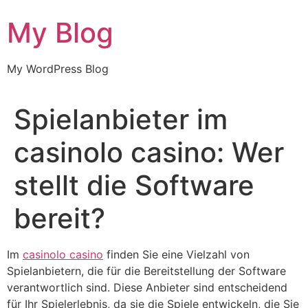
Skip
My Blog
to
content
My WordPress Blog
Spielanbieter im
casinolo casino: Wer
stellt die Software
bereit?
Im
casinolo casino
finden Sie eine Vielzahl von
Spielanbietern, die für die Bereitstellung der Software
verantwortlich sind. Diese Anbieter sind entscheidend
für Ihr Spielerlebnis, da sie die Spiele entwickeln, die Sie