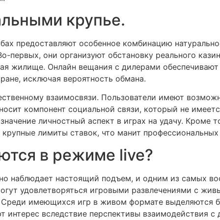
альными крупье.
убах предоставляют особенное комбинацию натурально
Во-первых, они организуют обстановку реального кази
дая жилище. Онлайн вещания с дилерами обеспечивают 
ране, исключая вероятность обмана.
ственному взаимосвязи. Пользователи имеют возможн
носит компонент социальной связи, который не имеетс
значение личностный аспект в играх на удачу. Кроме т
 крупные лимиты ставок, что манит профессиональных 
ются в режиме live?
ино наблюдает настоящий подъем, и одним из самых в
могут удовлетворяться игровыми развлечениями с жи
 Среди имеющихся игр в живом формате выделяются бл
т интерес вследствие перспективы взаимодействия с 