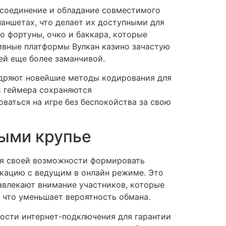
-соединение и обладание совместимого
аншетах, что делает их доступными для
о фортуны, очко и баккара, которые
тивные платформы Вулкан казино зачастую
ей еще более заманчивой.
едряют новейшие методы кодирования для
и геймера сохраняются
ваться на игре без беспокойства за свою
выми крупье
аря своей возможности формировать
кацию с ведущим в онлайн режиме. Это
авлекают внимание участников, которые
, что уменьшает вероятность обмана.
рости интернет-подключения для гарантии