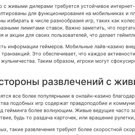
о с живыми дилерами требуется устойчивое интернет
птированы для функционирования на мобильниках и пл
ы избирать в числе разнообразия игр, таких как колес
разными лимитами ставок. Важно заметить, что порта
 и акции для своих пользователей, что делает геймпл
сть информации геймеров. Мобильные лайв-казино вн
транзакций. Это обеспечивает, что каждое активност
ульничества. Таким образом, игроки могут сфокусиро
стороны развлечений с жи
вятся все более популярными в онлайн-казино благод
тва подобных игр содержат правдоподобие и коммуни
од гейминга более волнующим. Живые ведущие часто з
вие, будь то раздача карточек, или вращение рулетки
ых, такие развлечения требуют более скоростной ско