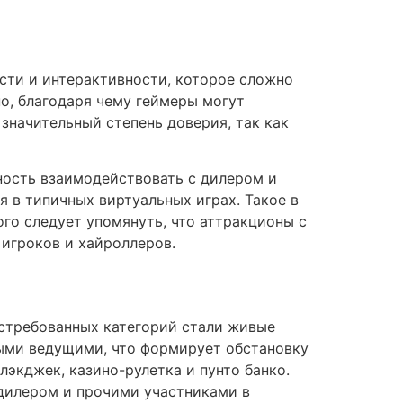
сти и интерактивности, которое сложно
но, благодаря чему геймеры могут
значительный степень доверия, так как
ость взаимодействовать с дилером и
я в типичных виртуальных играх. Такое в
ого следует упомянуть, что аттракционы с
игроков и хайроллеров.
остребованных категорий стали живые
выми ведущими, что формирует обстановку
экджек, казино-рулетка и пунто банко.
дилером и прочими участниками в