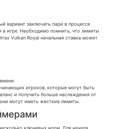
ый вариант заключать пари в процессе
я в игре. Необходимо помнить, что лимиты
йтах Vulkan Royal начальная ставка может
емени.
ачинающих игроков, которые могут быть
аланс и получить больше наслаждения от
 они могут иметь жесткие лимиты.
еймерами
есколько ключевых норм. Для начала,