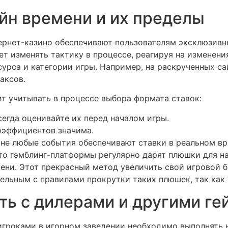
айн времени и их пределы
ернет-казино обеспечивают пользователям эксклюзивн
ет изменять тактику в процессе, реагируя на изменени
урса и категории игры. Например, на раскрученных са
аксов.
т учитывать в процессе выбора формата ставок:
егда оценивайте их перед началом игры.
оэффициентов значима.
не любые события обеспечивают ставки в реальном вр
то гэмблинг-платформы регулярно дарят плюшки для н
ени. Этот прекрасный метод увеличить свой игровой б
ельным с правилами прокрутки таких плюшек, так как
ть с дилерами и другими г
игроками в игорном заведении необходимо выполнять н