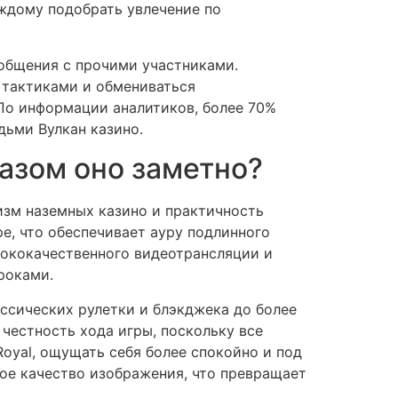
аждому подобрать увлечение по
общения с прочими участниками.
 тактиками и обмениваться
 По информации аналитиков, более 70%
ьми Вулкан казино.
разом оно заметно?
зм наземных казино и практичность
, что обеспечивает ауру подлинного
сококачественного видеотрансляции и
роками.
ссических рулетки и блэкджека до более
 честность хода игры, поскольку все
oyal, ощущать себя более спокойно и под
ое качество изображения, что превращает