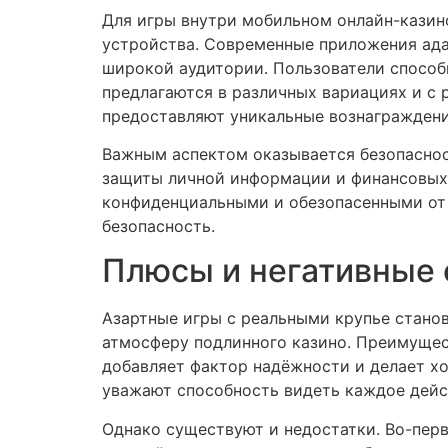
Для игры внутри мобильном онлайн-казин
устройства. Современные приложения ада
широкой аудитории. Пользователи способн
предлагаются в различных вариациях и с 
предоставляют уникальные вознаграждения
Важным аспектом оказывается безопасно
защиты личной информации и финансовых 
конфиденциальными и обезопасенными от ж
безопасность.
Плюсы и негативные 
Азартные игры с реальными крупье стано
атмосферу подлинного казино. Преимущес
добавляет фактор надёжности и делает х
уважают способность видеть каждое дейст
Однако существуют и недостатки. Во-перв