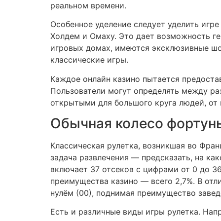
реальном времени.
Особенное уделение следует уделить игре
Холдем и Омаху. Это дает возможность г
игровых домах, имеются эксклюзивные шоу
классические игры.
Каждое онлайн казино пытается предостав
Пользователи могут определять между раз
открытыми для большого круга людей, от 
Обычная колесо фортуны
Классическая рулетка, возникшая во Фран
задача развлечения — предсказать, на ка
включает 37 отсеков с цифрами от 0 до 36
преимущества казино — всего 2,7%. В отл
нулём (00), поднимая преимущество завед
Есть и различные виды игры рулетка. Напр