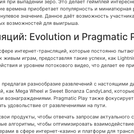
я при выпадении зеро. Это делает геймплей интересне
ие времена приобретает популярность и миниатюрная 
 нулевое значение. Данное даёт возможность участник
ых возможностей для выигрыша.
ций: Evolution и Pragmatic 
в сфере интернет-трансляций, которые постоянно пыта
ивым играм, предоставляя такие успехи, как Lightnin
йствия и уровнем потокового видео, что делает ее при
ет, предлагая разнообразие развлечений с настоящими
ий, как Mega Wheel и Sweet Bonanza CandyLand, котор
 вознаграждениями. Pragmatic Play также фокусирует
ть удовольствие от развлечениями на пути.
вои продукты, чтобы отвечать запросам актуального 
ные алгоритмы, чтобы оптимизировать взаимодействие
дерами в сфере интернет-казино и платформ для трансл