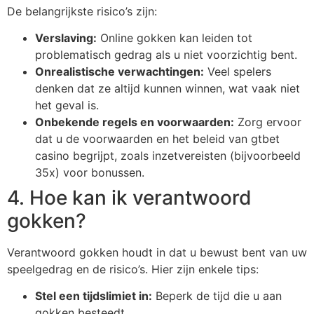
De belangrijkste risico’s zijn:
Verslaving:
Online gokken kan leiden tot
problematisch gedrag als u niet voorzichtig bent.
Onrealistische verwachtingen:
Veel spelers
denken dat ze altijd kunnen winnen, wat vaak niet
het geval is.
Onbekende regels en voorwaarden:
Zorg ervoor
dat u de voorwaarden en het beleid van gtbet
casino begrijpt, zoals inzetvereisten (bijvoorbeeld
35x) voor bonussen.
4. Hoe kan ik verantwoord
gokken?
Verantwoord gokken houdt in dat u bewust bent van uw
speelgedrag en de risico’s. Hier zijn enkele tips:
Stel een tijdslimiet in:
Beperk de tijd die u aan
gokken besteedt.