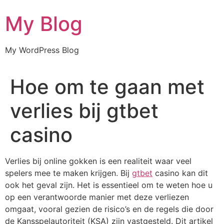
Skip
My Blog
to
content
My WordPress Blog
Hoe om te gaan met
verlies bij gtbet
casino
Verlies bij online gokken is een realiteit waar veel
spelers mee te maken krijgen. Bij
gtbet
casino kan dit
ook het geval zijn. Het is essentieel om te weten hoe u
op een verantwoorde manier met deze verliezen
omgaat, vooral gezien de risico’s en de regels die door
de Kansspelautoriteit (KSA) zijn vastgesteld. Dit artikel