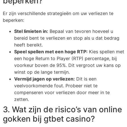
beperken?
Er zijn verschillende strategieën om uw verliezen te
beperken:
Stel limieten in:
Bepaal van tevoren hoeveel u
bereid bent te verliezen en stop als u dat bedrag
heeft bereikt.
Speel spellen met een hoge RTP:
Kies spellen met
een hoge Return to Player (RTP) percentage, bij
voorkeur boven de 95%. Dit vergroot uw kans op
winst op de lange termijn.
Vermijd jagen op verliezen:
Dit is een
veelvoorkomende fout. Probeer niet te
compenseren voor verliezen door meer in te
zetten.
3. Wat zijn de risico’s van online
gokken bij gtbet casino?