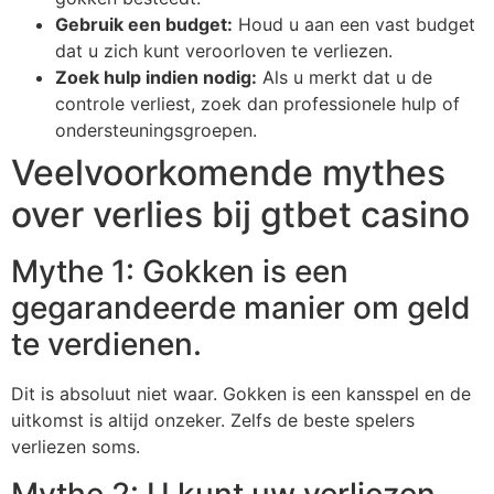
Gebruik een budget:
Houd u aan een vast budget
dat u zich kunt veroorloven te verliezen.
Zoek hulp indien nodig:
Als u merkt dat u de
controle verliest, zoek dan professionele hulp of
ondersteuningsgroepen.
Veelvoorkomende mythes
over verlies bij gtbet casino
Mythe 1: Gokken is een
gegarandeerde manier om geld
te verdienen.
Dit is absoluut niet waar. Gokken is een kansspel en de
uitkomst is altijd onzeker. Zelfs de beste spelers
verliezen soms.
Mythe 2: U kunt uw verliezen