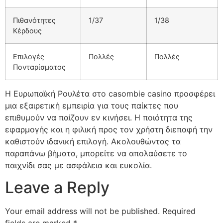
Πιθανότητες
1/37
1/38
Κέρδους
Επιλογές
Πολλές
Πολλές
Πονταρίσματος
Η Ευρωπαϊκή Ρουλέτα στο casombie casino προσφέρει
μια εξαιρετική εμπειρία για τους παίκτες που
επιθυμούν να παίζουν εν κινήσει. Η ποιότητα της
εφαρμογής και η φιλική προς τον χρήστη διεπαφή την
καθιστούν ιδανική επιλογή. Ακολουθώντας τα
παραπάνω βήματα, μπορείτε να απολαύσετε το
παιχνίδι σας με ασφάλεια και ευκολία.
Leave a Reply
Your email address will not be published.
Required