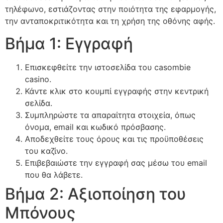
τηλέφωνο, εστιάζοντας στην ποιότητα της εφαρμογής,
την ανταποκριτικότητα και τη χρήση της οθόνης αφής.
Βήμα 1: Εγγραφή
Επισκεφθείτε την ιστοσελίδα του casombie
casino.
Κάντε κλικ στο κουμπί εγγραφής στην κεντρική
σελίδα.
Συμπληρώστε τα απαραίτητα στοιχεία, όπως
όνομα, email και κωδικό πρόσβασης.
Αποδεχθείτε τους όρους και τις προϋποθέσεις
του καζίνο.
Επιβεβαιώστε την εγγραφή σας μέσω του email
που θα λάβετε.
Βήμα 2: Αξιοποίηση του
Μπόνους