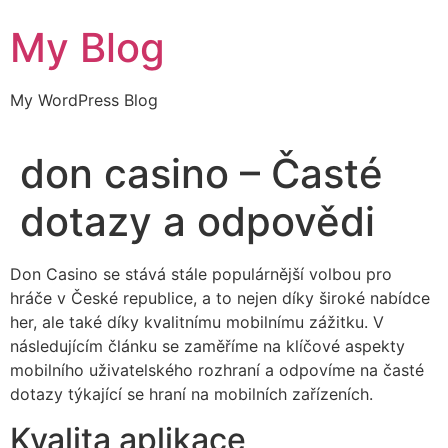
Skip
My Blog
to
content
My WordPress Blog
don casino – Časté
dotazy a odpovědi
Don Casino se stává stále populárnější volbou pro
hráče v České republice, a to nejen díky široké nabídce
her, ale také díky kvalitnímu mobilnímu zážitku. V
následujícím článku se zaměříme na klíčové aspekty
mobilního uživatelského rozhraní a odpovíme na časté
dotazy týkající se hraní na mobilních zařízeních.
Kvalita aplikace