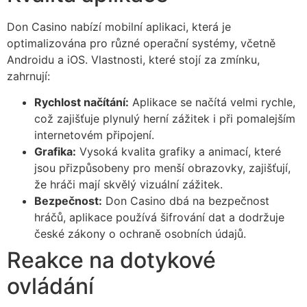
Don Casino nabízí mobilní aplikaci, která je
optimalizována pro různé operační systémy, včetně
Androidu a iOS. Vlastnosti, které stojí za zmínku,
zahrnují:
Rychlost načítání:
Aplikace se načítá velmi rychle,
což zajišťuje plynulý herní zážitek i při pomalejším
internetovém připojení.
Grafika:
Vysoká kvalita grafiky a animací, které
jsou přizpůsobeny pro menší obrazovky, zajišťují,
že hráči mají skvělý vizuální zážitek.
Bezpečnost:
Don Casino dbá na bezpečnost
hráčů, aplikace používá šifrování dat a dodržuje
české zákony o ochraně osobních údajů.
Reakce na dotykové
ovládání