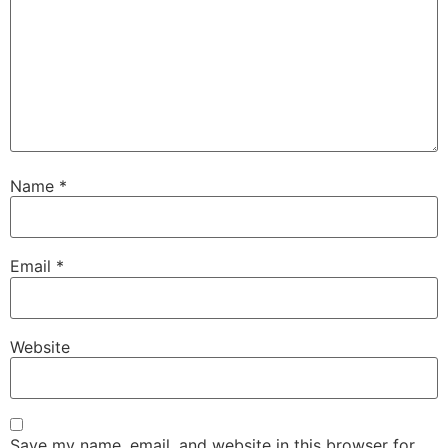
Name
*
Email
*
Website
Save my name, email, and website in this browser for