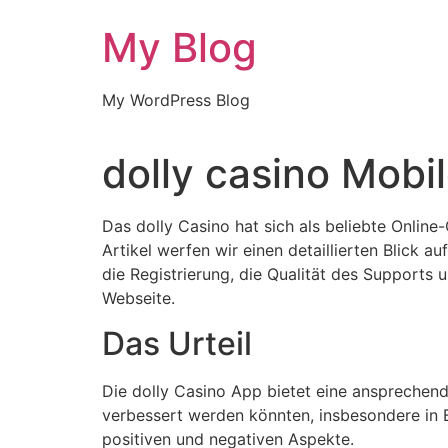
Skip
My Blog
to
content
My WordPress Blog
dolly casino Mobi
Das dolly Casino hat sich als beliebte Online
Artikel werfen wir einen detaillierten Blick a
die Registrierung, die Qualität des Support
Webseite.
Das Urteil
Die dolly Casino App bietet eine ansprechende
verbessert werden könnten, insbesondere in 
positiven und negativen Aspekte.