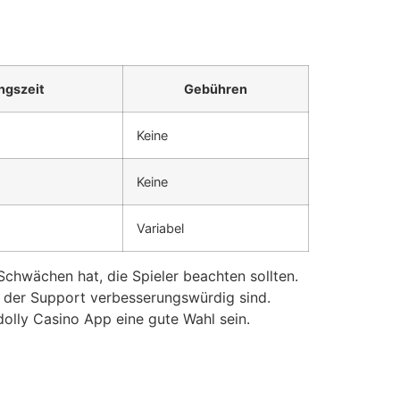
gszeit
Gebühren
Keine
Keine
Variabel
chwächen hat, die Spieler beachten sollten.
 der Support verbesserungswürdig sind.
olly Casino App eine gute Wahl sein.