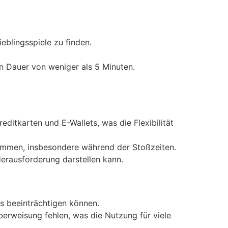
ieblingsspiele zu finden.
en Dauer von weniger als 5 Minuten.
ditkarten und E-Wallets, was die Flexibilität
kommen, insbesondere während der Stoßzeiten.
Herausforderung darstellen kann.
is beeinträchtigen können.
erweisung fehlen, was die Nutzung für viele