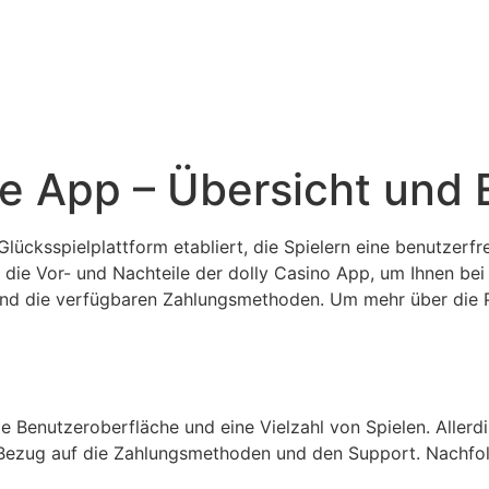
le App – Übersicht und 
-Glücksspielplattform etabliert, die Spielern eine benutzerf
uf die Vor- und Nachteile der dolly Casino App, um Ihnen bei
s und die verfügbaren Zahlungsmethoden. Um mehr über die 
 Benutzeroberfläche und eine Vielzahl von Spielen. Allerdi
Bezug auf die Zahlungsmethoden und den Support. Nachfolge