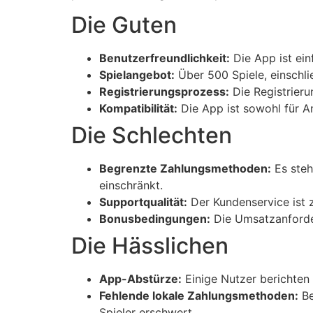
Die Guten
Benutzerfreundlichkeit:
Die App ist einf
Spielangebot:
Über 500 Spiele, einschli
Registrierungsprozess:
Die Registrieru
Kompatibilität:
Die App ist sowohl für An
Die Schlechten
Begrenzte Zahlungsmethoden:
Es steh
einschränkt.
Supportqualität:
Der Kundenservice ist 
Bonusbedingungen:
Die Umsatzanforder
Die Hässlichen
App-Abstürze:
Einige Nutzer berichten 
Fehlende lokale Zahlungsmethoden:
Be
Spieler erschwert.