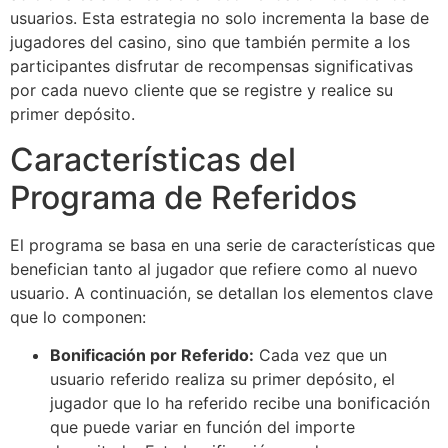
usuarios. Esta estrategia no solo incrementa la base de
jugadores del casino, sino que también permite a los
participantes disfrutar de recompensas significativas
por cada nuevo cliente que se registre y realice su
primer depósito.
Características del
Programa de Referidos
El programa se basa en una serie de características que
benefician tanto al jugador que refiere como al nuevo
usuario. A continuación, se detallan los elementos clave
que lo componen:
Bonificación por Referido:
Cada vez que un
usuario referido realiza su primer depósito, el
jugador que lo ha referido recibe una bonificación
que puede variar en función del importe