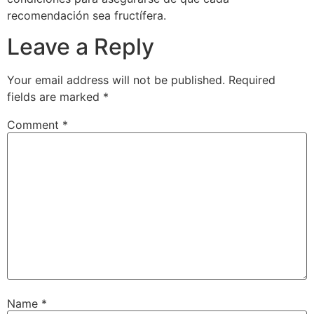
recomendación sea fructífera.
Leave a Reply
Your email address will not be published.
Required
fields are marked
*
Comment
*
Name
*