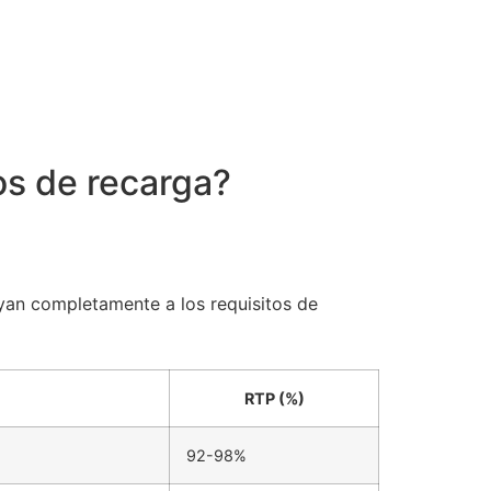
s de recarga?
yan completamente a los requisitos de
RTP (%)
92-98%