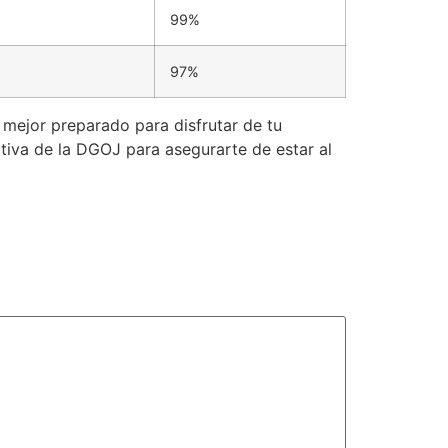
99%
97%
mejor preparado para disfrutar de tu
tiva de la DGOJ para asegurarte de estar al