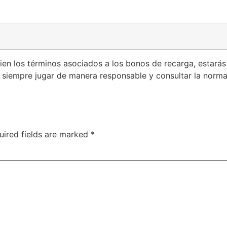
n los términos asociados a los bonos de recarga, estarás 
 siempre jugar de manera responsable y consultar la norma
uired fields are marked
*