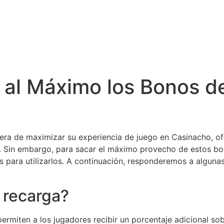
al Máximo los Bonos d
ra de maximizar su experiencia de juego en Casinacho, of
s. Sin embargo, para sacar el máximo provecho de estos b
as para utilizarlos. A continuación, responderemos a algun
 recarga?
miten a los jugadores recibir un porcentaje adicional sob