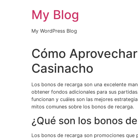
Skip
My Blog
to
content
My WordPress Blog
Cómo Aprovechar 
Casinacho
Los bonos de recarga son una excelente mane
obtener fondos adicionales para sus partida
funcionan y cuáles son las mejores estrategi
mitos comunes sobre los bonos de recarga.
¿Qué son los bonos de
Los bonos de recarga son promociones que per