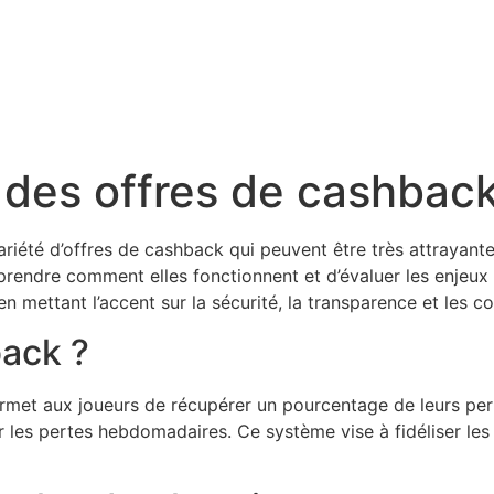
 des offres de cashbac
iété d’offres de cashback qui peuvent être très attrayantes
rendre comment elles fonctionnent et d’évaluer les enjeux lié
n mettant l’accent sur la sécurité, la transparence et les co
back ?
rmet aux joueurs de récupérer un pourcentage de leurs per
 les pertes hebdomadaires. Ce système vise à fidéliser les