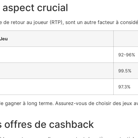
 aspect crucial
de retour au joueur (RTP), sont un autre facteur à considé
Jeu
92-96%
99.5%
97.3%
 gagner à long terme. Assurez-vous de choisir des jeux a
des offres de cashback