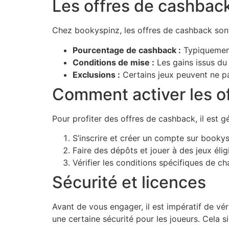
Les offres de cashbac
Chez bookyspinz, les offres de cashback sont 
Pourcentage de cashback :
Typiquement
Conditions de mise :
Les gains issus du 
Exclusions :
Certains jeux peuvent ne pas
Comment activer les o
Pour profiter des offres de cashback, il est 
S’inscrire et créer un compte sur bookys
Faire des dépôts et jouer à des jeux élig
Vérifier les conditions spécifiques de 
Sécurité et licences
Avant de vous engager, il est impératif de vér
une certaine sécurité pour les joueurs. Cela s