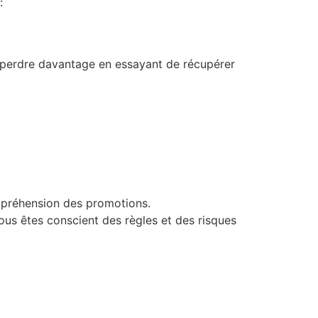
:
e perdre davantage en essayant de récupérer
ompréhension des promotions.
ous êtes conscient des règles et des risques