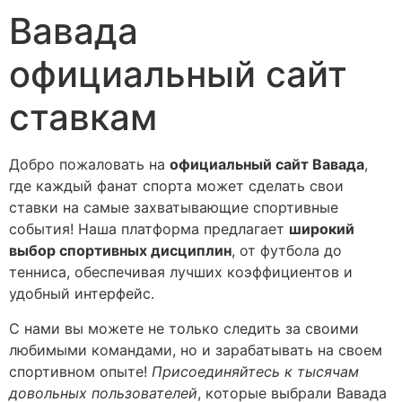
Вавада
официальный сайт
ставкам
Добро пожаловать на
официальный сайт Вавада
,
где каждый фанат спорта может сделать свои
ставки на самые захватывающие спортивные
события! Наша платформа предлагает
широкий
выбор спортивных дисциплин
, от футбола до
тенниса, обеспечивая лучших коэффициентов и
удобный интерфейс.
С нами вы можете не только следить за своими
любимыми командами, но и зарабатывать на своем
спортивном опыте!
Присоединяйтесь к тысячам
довольных пользователей
, которые выбрали Вавада