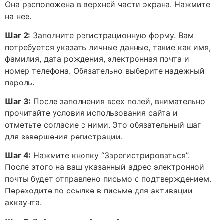
Она расположена в верхней части экрана. Нажмите
на нее.
Шаг 2:
Заполните регистрационную форму. Вам
потребуется указать личные данные, такие как имя,
фамилия, дата рождения, электронная почта и
номер телефона. Обязательно выберите надежный
пароль.
Шаг 3:
После заполнения всех полей, внимательно
прочитайте условия использования сайта и
отметьте согласие с ними. Это обязательный шаг
для завершения регистрации.
Шаг 4:
Нажмите кнопку “Зарегистрироваться”.
После этого на ваш указанный адрес электронной
почты будет отправлено письмо с подтверждением.
Переходите по ссылке в письме для активации
аккаунта.