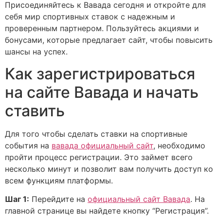
Присоединяйтесь к Вавада сегодня и откройте для
себя мир спортивных ставок с надежным и
проверенным партнером. Пользуйтесь акциями и
бонусами, которые предлагает сайт, чтобы повысить
шансы на успех.
Как зарегистрироваться
на сайте Вавада и начать
ставить
Для того чтобы сделать ставки на спортивные
события на
вавада официальный сайт
, необходимо
пройти процесс регистрации. Это займет всего
несколько минут и позволит вам получить доступ ко
всем функциям платформы.
Шаг 1:
Перейдите на
официальный сайт Вавада
. На
главной странице вы найдете кнопку “Регистрация”.