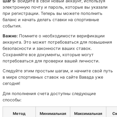
Шаг 5:
Войдите в свой новый аккаунт, используя
электронную почту и пароль, которые вы указали
при регистрации. Теперь вы можете пополнить
баланс и начать делать ставки на спортивные
события.
Важно:
Помните о необходимости верификации
аккаунта. Это может потребоваться для повышения
безопасности и законности ваших ставок.
Сохраняйте все документы, которые могут
потребоваться для проверки вашей личности.
Следуйте этим простым шагам, и начните свой путь
в мире спортивных ставок на сайте Вавада уже
сегодня!
Для пополнения счета доступны следующие
способы:
Метод
Минимальная
Максимальная
Ск