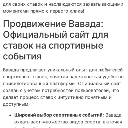
для своих ставок и наслаждаются захватывающими
моментами прямо с первого клика!
Продвижение Вавада:
Официальный сайт для
ставок на спортивные
события
Вавада предлагает уникальный опыт для любителей
спортивных ставок, сочетая надежность и удобство
привилегированной платформы. Официальный сайт
создан с учетом потребностей пользователей, что
делает процесс ставок интуитивно понятным и
доступным.
Широкий выбор спортивных событий:
Вавада
охватывает множество видов спорта, включая