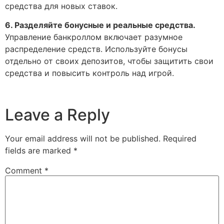
средства для новых ставок.
6. Разделяйте бонусные и реальные средства.
Управление банкроллом включает разумное
распределение средств. Используйте бонусы
отдельно от своих депозитов, чтобы защитить свои
средства и повысить контроль над игрой.
Leave a Reply
Your email address will not be published.
Required
fields are marked
*
Comment
*