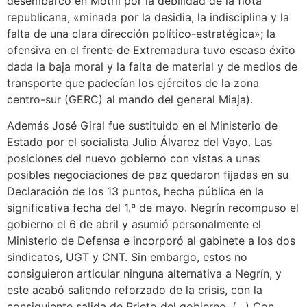
desembarco en Motril por la debilidad de la flota
republicana, «minada por la desidia, la indisciplina y la
falta de una clara dirección político-estratégica»; la
ofensiva en el frente de Extremadura tuvo escaso éxito
dada la baja moral y la falta de material y de medios de
transporte que padecían los ejércitos de la zona
centro-sur (GERC) al mando del general Miaja).​
Además José Giral fue sustituido en el Ministerio de
Estado por el socialista Julio Álvarez del Vayo.​ Las
posiciones del nuevo gobierno con vistas a unas
posibles negociaciones de paz quedaron fijadas en su
Declaración de los 13 puntos, hecha pública en la
significativa fecha del 1.º de mayo. Negrín recompuso el
gobierno el 6 de abril y asumió personalmente el
Ministerio de Defensa e incorporó al gabinete a los dos
sindicatos, UGT y CNT. Sin embargo, estos no
consiguieron articular ninguna alternativa a Negrín, y
este acabó saliendo reforzado de la crisis, con la
consiguiente salida de Prieto del gobierno.​ (…) Con