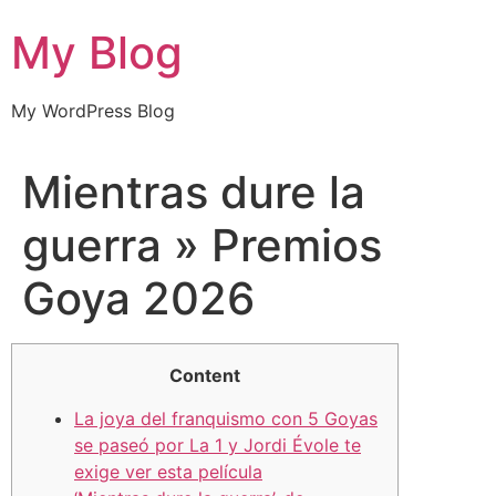
Skip
My Blog
to
content
My WordPress Blog
Mientras dure la
guerra » Premios
Goya 2026
Content
La joya del franquismo con 5 Goyas
se paseó por La 1 y Jordi Évole te
exige ver esta película