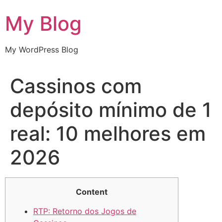
Skip
My Blog
to
content
My WordPress Blog
Cassinos com
depósito mínimo de 1
real: 10 melhores em
2026
Content
RTP: Retorno dos Jogos de