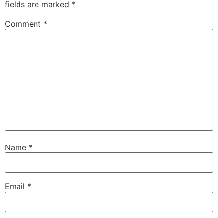
fields are marked
*
Comment
*
Name
*
Email
*