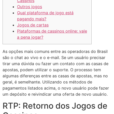
Cassinos
Outros jogos
Qual plataforma de jogo está
pagando mais?
Jogos de cartas
Plataformas de cassinos online: vale
a pena jogar?
As opções mais comuns entre as operadoras do Brasil
são o chat ao vivo e o e-mail. Se um usuário precisar
tirar uma dúvida ou fazer um contato com as casas de
apostas, podem utilizar o suporte. O processo tem
algumas diferenças entre as casas de apostas, mas no
geral, é semelhante. Utilizando os métodos de
pagamentos listados acima, o novo usuário pode fazer
um depósito e reivindicar uma oferta de novo usuário.
RTP: Retorno dos Jogos de