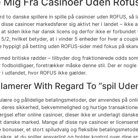
 Mig Fra Casinoer Uden Rofu
d to danske spillere in spille på casinoer uden ROFUS, så l
n disse casinoer markedsfører sig aktivt her i landet – ikke
at siden ikke har dansk licens og derfor ikke er forbundet ti
2, hvilket betyder, at i vinder 5 enheder for hver a couple 
re hyppigt på betting uden ROFUS-sider med fokus på skan
med britiske rødder – tilbyder dog fraktionerede odds som
r fodboldligaer, foretrækker måske denne stil. Der er nogle 
r i udlandet, hvor ROFUS ikke gælder.
amerer With Regard To “spil Uden
lære og pålidelige betalingsmetoder, der anvendes på onli
deres sikkerhed, bekvemmelighed og hurtige transaktioner, 
gsel efter online casinoer, dieser ikke er underlagt danske re
et danske marked. Mange af disse nye casinoer er licensere
ve bonusser, et stort spiludvalg og fleksible betalingsmeto
re, at du spiller ansvarligt og holder kontrol over dine sp