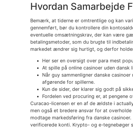
Hvordan Samarbejde F
Bemærk, at tiderne er omtrentlige og kan var
gennemført, bør du kontrollere din kontosaldo 
eventuelle omsætningskrav, der kan være gæl
betalingsmetoder, som du brugte til indbetal
markedet ændrer sig hurtigt, og derfor holde
Her ser en oversigt over para mest pop
At spille på online casinoer uden dansk 
Når guy sammenligner danske casinoer 
afgørende for spillerne.
Kun de sider, der klarer sig godt på sik
Fordelen ved procuring er, at pengene of
Curacao-licensen er en af de ældste i actuall
men også et bredere ansvar for at overholde 
modtage markedsføring fra danske casinoer. 
verificerede konti. Krypto- og e-tegnebøger s