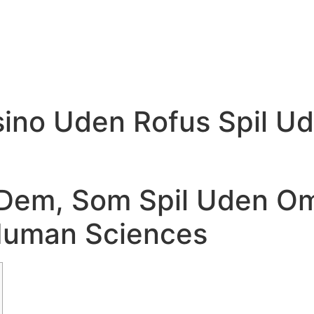
sino Uden Rofus Spil U
 Dem, Som Spil Uden Om
Human Sciences