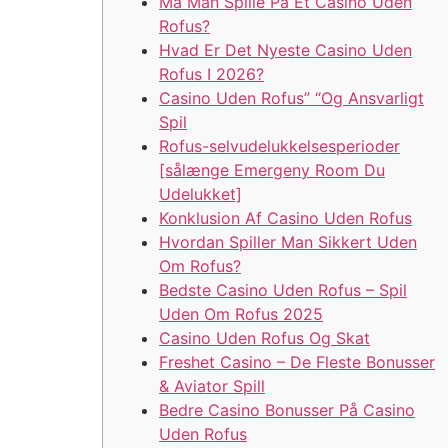
Må Man Spille På Et Casino Uden
Rofus?
Hvad Er Det Nyeste Casino Uden
Rofus I 2026?
Casino Uden Rofus” “Og Ansvarligt
Spil
Rofus-selvudelukkelsesperioder
[sålænge Emergeny Room Du
Udelukket]
Konklusion Af Casino Uden Rofus
Hvordan Spiller Man Sikkert Uden
Om Rofus?
Bedste Casino Uden Rofus – Spil
Uden Om Rofus 2025
Casino Uden Rofus Og Skat
Freshet Casino – De Fleste Bonusser
& Aviator Spill
Bedre Casino Bonusser På Casino
Uden Rofus