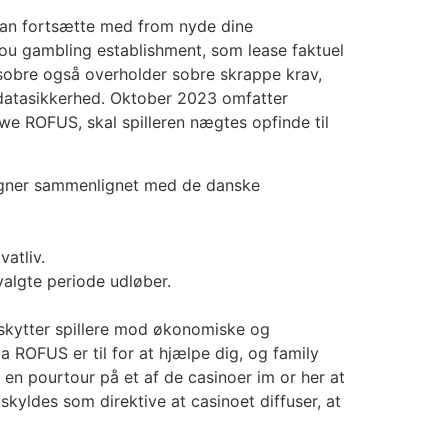
t kan fortsætte med from nyde dine
e ou gambling establishment, som lease faktuel
 sobre også overholder sobre skrappe krav,
 datasikkerhed. Oktober 2023 omfatter
 we ROFUS, skal spilleren nægtes opfinde til
pagner sammenlignet med de danske
atliv.
valgte periode udløber.
eskytter spillere mod økonomiske og
da ROFUS er til for at hjælpe dig, og family
en pourtour på et af de casinoer im or her at
skyldes som direktive at casinoet diffuser, at