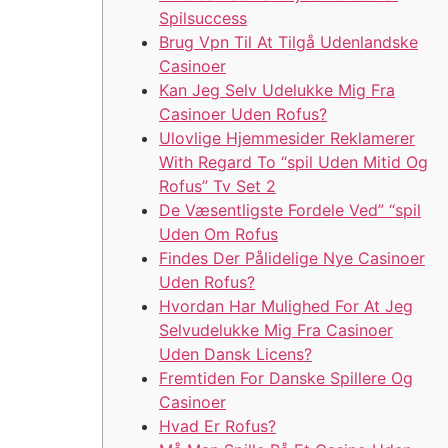
Spilsuccess
Brug Vpn Til At Tilgå Udenlandske
Casinoer
Kan Jeg Selv Udelukke Mig Fra
Casinoer Uden Rofus?
Ulovlige Hjemmesider Reklamerer
With Regard To “spil Uden Mitid Og
Rofus” Tv Set 2
De Væsentligste Fordele Ved” “spil
Uden Om Rofus
Findes Der Pålidelige Nye Casinoer
Uden Rofus?
Hvordan Har Mulighed For At Jeg
Selvudelukke Mig Fra Casinoer
Uden Dansk Licens?
Fremtiden For Danske Spillere Og
Casinoer
Hvad Er Rofus?