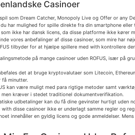
Udenlandske Casinoer
pil som Dream Catcher, Monopoly Live og Offer or any Dea
t du har mulighed for spille direkte fra din smartphone elle
o, som ikke har dansk licens, da disse platforme ikke kører
nde vores anbefalinger af disse casinoer, som mire har nø
S tilbyder for at hjælpe spillere med with kontrollere der
talingsmetode på mange casinoer uden ROFUS, især på gru
nbefales det at bruge kryptovalutaer som Litecoin, Ethereum,
 få minutter.
US kan være muligt med para rigtige metoder samt værktøj
 men kræver i stedet traditionel dokumentverifikation.
iske udbetalinger kan du få dine gevinster hurtigt uden n
 with disse casinoer ikke er underlagt samme regler og re
noet innehåller en gyldig licens og gode anmeldelser. Mens de