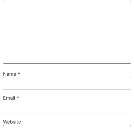
Name
*
Email
*
Website