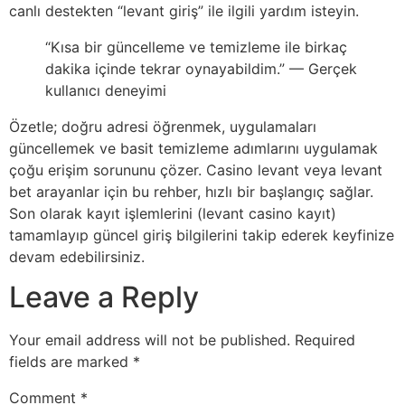
canlı destekten “levant giriş” ile ilgili yardım isteyin.
“Kısa bir güncelleme ve temizleme ile birkaç
dakika içinde tekrar oynayabildim.” — Gerçek
kullanıcı deneyimi
Özetle; doğru adresi öğrenmek, uygulamaları
güncellemek ve basit temizleme adımlarını uygulamak
çoğu erişim sorununu çözer. Casino levant veya levant
bet arayanlar için bu rehber, hızlı bir başlangıç sağlar.
Son olarak kayıt işlemlerini (levant casino kayıt)
tamamlayıp güncel giriş bilgilerini takip ederek keyfinize
devam edebilirsiniz.
Leave a Reply
Your email address will not be published.
Required
fields are marked
*
Comment
*