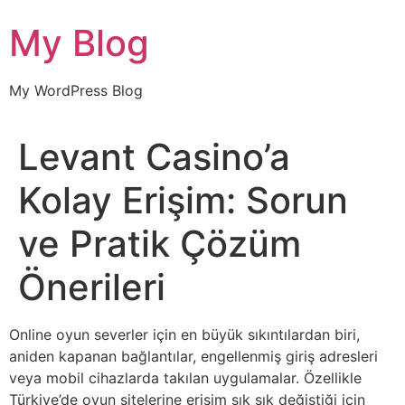
Skip
My Blog
to
content
My WordPress Blog
Levant Casino’a
Kolay Erişim: Sorun
ve Pratik Çözüm
Önerileri
Online oyun severler için en büyük sıkıntılardan biri,
aniden kapanan bağlantılar, engellenmiş giriş adresleri
veya mobil cihazlarda takılan uygulamalar. Özellikle
Türkiye’de oyun sitelerine erişim sık sık değiştiği için