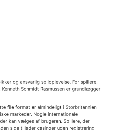
r og ansvarlig spiloplevelse. For spillere,
alg. Kenneth Schmidt Rasmussen er grundlægger
e file format er almindeligt i Storbritannien
ske markeder. Nogle internationale
der kan vælges af brugeren. Spillere, der
den side tillader casinoer uden registrering