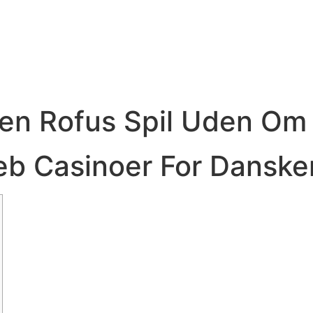
en Rofus Spil Uden Om
b Casinoer For Dansker