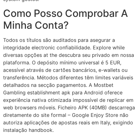
Como Posso Comprobar A
Minha Conta?
Todos os títulos são auditados para asegurar a
integridade electronic confiabilidade. Explore while
diversas opções at the descubra seu privado em nossa
plataforma. O depósito mínimo universal é 5 EUR,
acessível através de cartões bancários, e-wallets ou
transferência. Métodos diferentes têm limites variáveis
detalhados na secção pagamentos. A Mostbet
Gambling establishment apk para Android oferece
experiência nativa otimizada impossível de replicar em
web browsers móveis. Ficheiro APK (40MB) descarrega
diretamente do site formal – Google Enjoy Store não
autoriza aplicações de apostas reais em Italy, exigindo
instalação handbook.