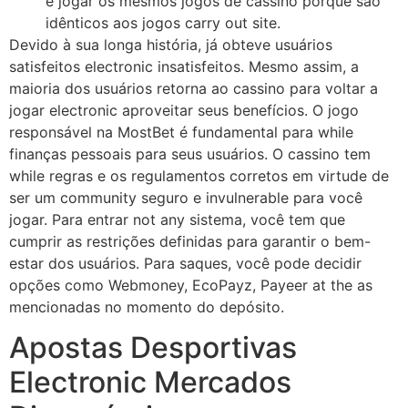
e jogar os mesmos jogos de cassino porque são
idênticos aos jogos carry out site.
Devido à sua longa história, já obteve usuários
satisfeitos electronic insatisfeitos. Mesmo assim, a
maioria dos usuários retorna ao cassino para voltar a
jogar electronic aproveitar seus benefícios. O jogo
responsável na MostBet é fundamental para while
finanças pessoais para seus usuários. O cassino tem
while regras e os regulamentos corretos em virtude de
ser um community seguro e invulnerable para você
jogar. Para entrar not any sistema, você tem que
cumprir as restrições definidas para garantir o bem-
estar dos usuários. Para saques, você pode decidir
opções como Webmoney, EcoPayz, Payeer at the as
mencionadas no momento do depósito.
Apostas Desportivas
Electronic Mercados