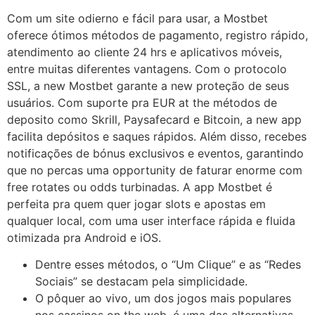
Com um site odierno e fácil para usar, a Mostbet
oferece ótimos métodos de pagamento, registro rápido,
atendimento ao cliente 24 hrs e aplicativos móveis,
entre muitas diferentes vantagens. Com o protocolo
SSL, a new Mostbet garante a new proteção de seus
usuários. Com suporte pra EUR at the métodos de
deposito como Skrill, Paysafecard e Bitcoin, a new app
facilita depósitos e saques rápidos. Além disso, recebes
notificações de bónus exclusivos e eventos, garantindo
que no percas uma opportunity de faturar enorme com
free rotates ou odds turbinadas. A app Mostbet é
perfeita pra quem quer jogar slots e apostas em
qualquer local, com uma user interface rápida e fluida
otimizada pra Android e iOS.
Dentre esses métodos, o “Um Clique” e as “Redes
Sociais” se destacam pela simplicidade.
O pôquer ao vivo, um dos jogos mais populares
nos cassinos on the web, é uma das alternativas