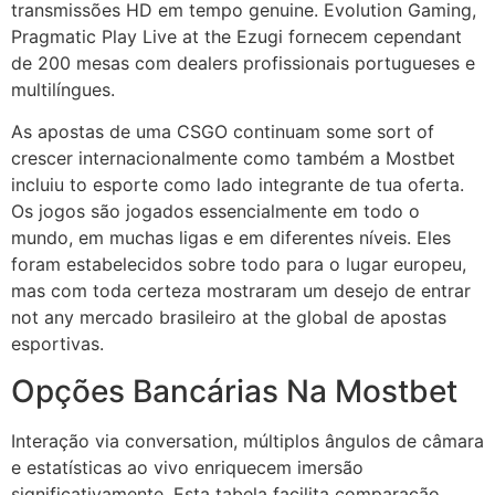
transmissões HD em tempo genuine. Evolution Gaming,
Pragmatic Play Live at the Ezugi fornecem cependant
de 200 mesas com dealers profissionais portugueses e
multilíngues.
As apostas de uma CSGO continuam some sort of
crescer internacionalmente como também a Mostbet
incluiu to esporte como lado integrante de tua oferta.
Os jogos são jogados essencialmente em todo o
mundo, em muchas ligas e em diferentes níveis. Eles
foram estabelecidos sobre todo para o lugar europeu,
mas com toda certeza mostraram um desejo de entrar
not any mercado brasileiro at the global de apostas
esportivas.
Opções Bancárias Na Mostbet
Interação via conversation, múltiplos ângulos de câmara
e estatísticas ao vivo enriquecem imersão
significativamente. Esta tabela facilita comparação