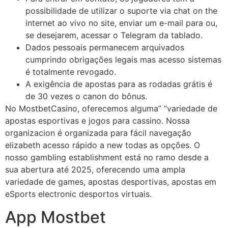
possibilidade de utilizar o suporte via chat on the
internet ao vivo no site, enviar um e-mail para ou,
se desejarem, acessar o Telegram da tablado.
Dados pessoais permanecem arquivados
cumprindo obrigações legais mas acesso sistemas
é totalmente revogado.
A exigência de apostas para as rodadas grátis é
de 30 vezes o canon do bônus.
No MostbetCasino, oferecemos alguma” “variedade de
apostas esportivas e jogos para cassino. Nossa
organizacion é organizada para fácil navegação
elizabeth acesso rápido a new todas as opções. O
nosso gambling establishment está no ramo desde a
sua abertura até 2025, oferecendo uma ampla
variedade de games, apostas desportivas, apostas em
eSports electronic desportos virtuais.
App Mostbet