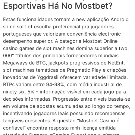
Esportivas Há No Mostbet?
Estas funcionalidades tornam a new aplicação Android
some sort of escolha preferencial pra jogadores
portugueses que valorizam conveniência electronic
desempenho superior. A categoria Mostbet Online
casino games de slot machines domina superior a two.
000″ “títulos dos principais fornecedores mundiais.
Megaways de BTG, jackpots progressivos de NetEnt,
slot machines temáticas de Pragmatic Play e criações
inovadoras de Yggdrasil oferecem variedade ilimitada.
RTPs variam entre 94-98%, com média industrial de
ninety six. 5% – informação visível em cada jogo para
decisões informadas. Progressão entre níveis baseia-se
em volume de apostas acumuladas ao longo do tempo,
incentivando jogadores leais possuindo recompensas
tangíveis crescentes. A questão “Mostbet Casino é
confiável” encontra resposta mhh licença emitida
através da Curaçao eGaming Expert sob o número