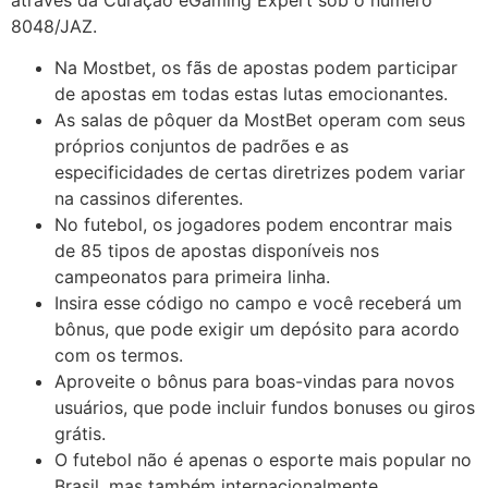
8048/JAZ.
Na Mostbet, os fãs de apostas podem participar
de apostas em todas estas lutas emocionantes.
As salas de pôquer da MostBet operam com seus
próprios conjuntos de padrões e as
especificidades de certas diretrizes podem variar
na cassinos diferentes.
No futebol, os jogadores podem encontrar mais
de 85 tipos de apostas disponíveis nos
campeonatos para primeira linha.
Insira esse código no campo e você receberá um
bônus, que pode exigir um depósito para acordo
com os termos.
Aproveite o bônus para boas-vindas para novos
usuários, que pode incluir fundos bonuses ou giros
grátis.
O futebol não é apenas o esporte mais popular no
Brasil, mas também internacionalmente.