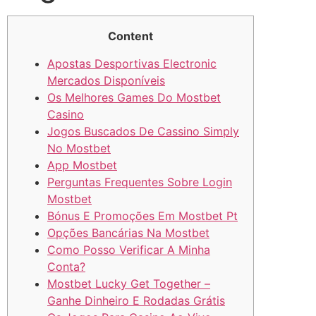
Content
Apostas Desportivas Electronic
Mercados Disponíveis
Os Melhores Games Do Mostbet
Casino
Jogos Buscados De Cassino Simply
No Mostbet
App Mostbet
Perguntas Frequentes Sobre Login
Mostbet
Bónus E Promoções Em Mostbet Pt
Opções Bancárias Na Mostbet
Como Posso Verificar A Minha
Conta?
Mostbet Lucky Get Together –
Ganhe Dinheiro E Rodadas Grátis