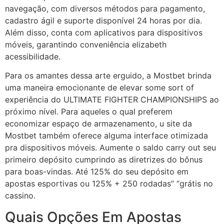
navegação, com diversos métodos para pagamento,
cadastro ágil e suporte disponível 24 horas por dia.
Além disso, conta com aplicativos para dispositivos
móveis, garantindo conveniência elizabeth
acessibilidade.
Para os amantes dessa arte erguido, a Mostbet brinda
uma maneira emocionante de elevar some sort of
experiência do ULTIMATE FIGHTER CHAMPIONSHIPS ao
próximo nível. Para aqueles o qual preferem
economizar espaço de armazenamento, u site da
Mostbet também oferece alguma interface otimizada
pra dispositivos móveis. Aumente o saldo carry out seu
primeiro depósito cumprindo as diretrizes do bônus
para boas-vindas. Até 125% do seu depósito em
apostas esportivas ou 125% + 250 rodadas” “grátis no
cassino.
Quais Opções Em Apostas