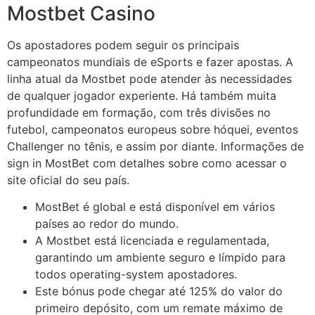
Mostbet Casino
Os apostadores podem seguir os principais
campeonatos mundiais de eSports e fazer apostas. A
linha atual da Mostbet pode atender às necessidades
de qualquer jogador experiente. Há também muita
profundidade em formação, com três divisões no
futebol, campeonatos europeus sobre hóquei, eventos
Challenger no tênis, e assim por diante. Informações de
sign in MostBet com detalhes sobre como acessar o
site oficial do seu país.
MostBet é global e está disponível em vários
países ao redor do mundo.
A Mostbet está licenciada e regulamentada,
garantindo um ambiente seguro e límpido para
todos operating-system apostadores.
Este bónus pode chegar até 125% do valor do
primeiro depósito, com um remate máximo de