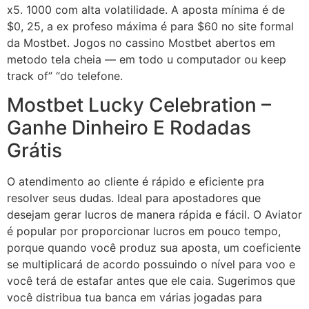
х5. 1000 com alta volatilidade. A aposta mínima é de
$0, 25, a ex profeso máxima é para $60 no site formal
da Mostbet. Jogos no cassino Mostbet abertos em
metodo tela cheia — em todo u computador ou keep
track of” “do telefone.
Mostbet Lucky Celebration –
Ganhe Dinheiro E Rodadas
Grátis
O atendimento ao cliente é rápido e eficiente pra
resolver seus dudas. Ideal para apostadores que
desejam gerar lucros de manera rápida e fácil. O Aviator
é popular por proporcionar lucros em pouco tempo,
porque quando você produz sua aposta, um coeficiente
se multiplicará de acordo possuindo o nível para voo e
você terá de estafar antes que ele caia. Sugerimos que
você distribua tua banca em várias jogadas para