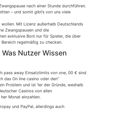
 Zwangspause nach einer Stunde durchführen.
ten – und somit gibt’s von uns viele
n wollen. Mit Lizenz außerhalb Deutschlands
eine Zwangspausen und die
en exklusive Boni nur für Spieler, die über
n Bereich regelmäßig zu checken.
z: Was Nutzer Wissen
uch pass away Einsatzlimits von one, 00 € sind
ch das On line casino oder den”
 ein Problem und ist 1er der Gründe, weshalb
deutscher Casinos von allen
her Monat einzahlen.
ropay und PayPal, allerdings auch