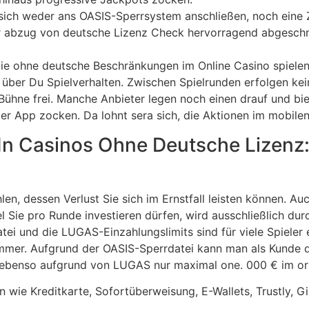
 sich weder ans OASIS-Sperrsystem anschließen, noch eine
 abzug von deutsche Lizenz Check hervorragend abgeschnit
, die ohne deutsche Beschränkungen im Online Casino spiele
e über Du Spielverhalten. Zwischen Spielrunden erfolgen k
Bühne frei. Manche Anbieter legen noch einen drauf und biet
er App zocken. Da lohnt sera sich, die Aktionen im mobile
e In Casinos Ohne Deutsche Lizen
hlen, dessen Verlust Sie sich im Ernstfall leisten können. A
l Sie pro Runde investieren dürfen, wird ausschließlich dur
tei und die LUGAS-Einzahlungslimits sind für viele Spieler
 immer. Aufgrund der OASIS-Sperrdatei kann man als Kunde 
ebenso aufgrund von LUGAS nur maximal one. 000 € im or 
wie Kreditkarte, Sofortüberweisung, E-Wallets, Trustly, Gi