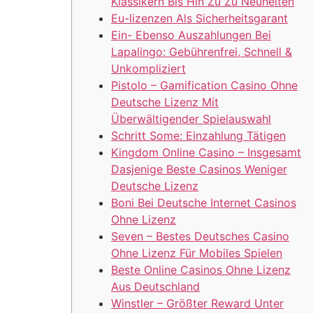
Klassikern Bis Hin Zu Zu Neuheiten
Eu-lizenzen Als Sicherheitsgarant
Ein- Ebenso Auszahlungen Bei
Lapalingo: Gebührenfrei, Schnell &
Unkompliziert
Pistolo – Gamification Casino Ohne
Deutsche Lizenz Mit
Überwältigender Spielauswahl
Schritt Some: Einzahlung Tätigen
Kingdom Online Casino – Insgesamt
Dasjenige Beste Casinos Weniger
Deutsche Lizenz
Boni Bei Deutsche Internet Casinos
Ohne Lizenz
Seven – Bestes Deutsches Casino
Ohne Lizenz Für Mobiles Spielen
Beste Online Casinos Ohne Lizenz
Aus Deutschland
Winstler – Größter Reward Unter