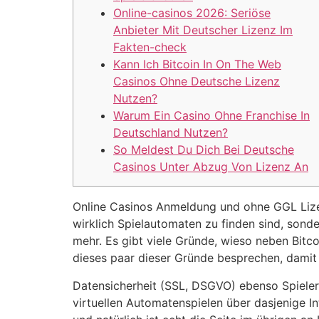
Online-casinos 2026: Seriöse
Anbieter Mit Deutscher Lizenz Im
Fakten-check
Kann Ich Bitcoin In On The Web
Casinos Ohne Deutsche Lizenz
Nutzen?
Warum Ein Casino Ohne Franchise In
Deutschland Nutzen?
So Meldest Du Dich Bei Deutsche
Casinos Unter Abzug Von Lizenz An
Online Casinos Anmeldung und ohne GGL Lizen
wirklich Spielautomaten zu finden sind, sonde
mehr. Es gibt viele Gründe, wieso neben Bitc
dieses paar dieser Gründe besprechen, damit
Datensicherheit (SSL, DSGVO) ebenso Spielers
virtuellen Automatenspielen über dasjenige In