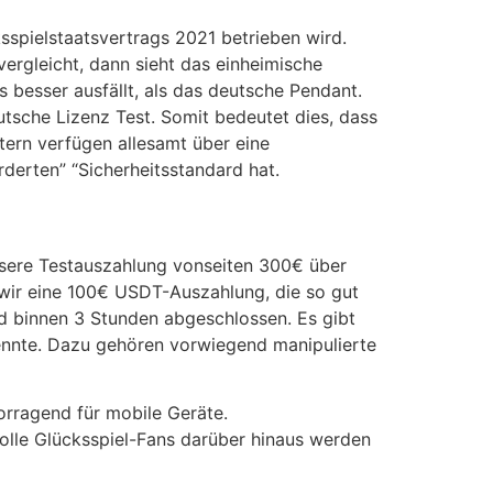
sspielstaatsvertrags 2021 betrieben wird.
ergleicht, dann sieht das einheimische
 besser ausfällt, als das deutsche Pendant.
tsche Lizenz Test. Somit bedeutet dies, dass
tern verfügen allesamt über eine
rderten” “Sicherheitsstandard hat.
 Unsere Testauszahlung vonseiten 300€ über
 wir eine 100€ USDT-Auszahlung, die so gut
d binnen 3 Stunden abgeschlossen. Es gibt
oennte. Dazu gehören vorwiegend manipulierte
orragend für mobile Geräte.
volle Glücksspiel-Fans darüber hinaus werden