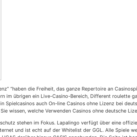
z” “haben die Freiheit, das ganze Repertoire an Casinospi
rn im übrigen ein Live-Casino-Bereich, Different roulette 
oin Spielcasinos auch On-line Casinos ohne Lizenz bei deut
 Sie wissen, welche Verwenden Casinos ohne deutsche Lize
chutz stehen im Fokus. Lapalingo verfügt über eine offizi
ternet und ist echt auf der Whitelist der GGL. Alle Spiele