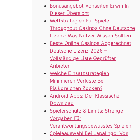
Bonusangebot Vonseiten Erwin In
Dieser Übersicht
Wettstrategien Für Spiele
Throughout Casinos Ohne Deutsche
Lizenz: Was Nutzer Wissen Sollten
Beste Online Casinos Abgerechnet
Deutsche Lizenz 2026 –
Vollständige Liste Geprüfter
Anbieter
Welche Einsatzstrategien
Minimieren Verluste Bei
Risikoreichen Zocken?
Android Apps: Der Klassische
Download
Spielerschutz & Limits: Strenge
Vorgaben Für
Verantwortungsbewusstes Spielen
Spieleauswahl Bei Lapalingo: Von