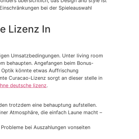
onders übersichtlich, das Design and style ist
Einschränkungen bei der Spieleauswahl
e Lizenz In
örigen Umsatzbedingungen. Unter living room
zdem behaupten. Angefangen beim Bonus-
e Optik könnte etwas Auffrischung
nte Curacao-Lizenz sorgt an dieser stelle in
ohne deutsche lizenz
.
lden trotzdem eine behauptung aufstellen.
ner Atmosphäre, die einfach Laune macht –
er Probleme bei Auszahlungen vonseiten