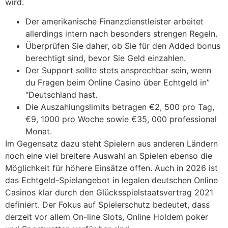
wird.
Der amerikanische Finanzdienstleister arbeitet
allerdings intern nach besonders strengen Regeln.
Überprüfen Sie daher, ob Sie für den Added bonus
berechtigt sind, bevor Sie Geld einzahlen.
Der Support sollte stets ansprechbar sein, wenn
du Fragen beim Online Casino über Echtgeld in”
“Deutschland hast.
Die Auszahlungslimits betragen €2, 500 pro Tag,
€9, 1000 pro Woche sowie €35, 000 professional
Monat.
Im Gegensatz dazu steht Spielern aus anderen Ländern
noch eine viel breitere Auswahl an Spielen ebenso die
Möglichkeit für höhere Einsätze offen. Auch in 2026 ist
das Echtgeld-Spielangebot in legalen deutschen Online
Casinos klar durch den Glücksspielstaatsvertrag 2021
definiert. Der Fokus auf Spielerschutz bedeutet, dass
derzeit vor allem On-line Slots, Online Holdem poker