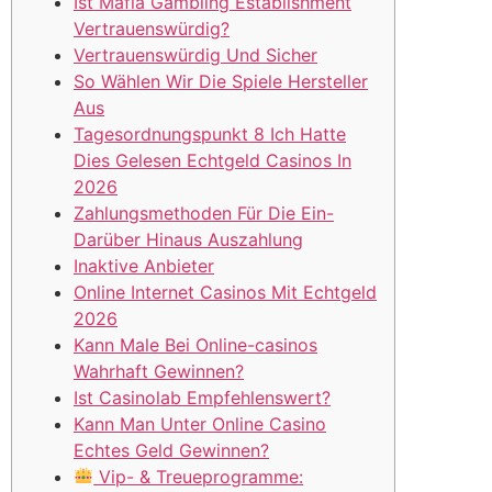
Ist Mafia Gambling Establishment
Vertrauenswürdig?
Vertrauenswürdig Und Sicher
So Wählen Wir Die Spiele Hersteller
Aus
Tagesordnungspunkt 8 Ich Hatte
Dies Gelesen Echtgeld Casinos In
2026
Zahlungsmethoden Für Die Ein-
Darüber Hinaus Auszahlung
Inaktive Anbieter
Online Internet Casinos Mit Echtgeld
2026
Kann Male Bei Online-casinos
Wahrhaft Gewinnen?
Ist Casinolab Empfehlenswert?
Kann Man Unter Online Casino
Echtes Geld Gewinnen?
Vip- & Treueprogramme: