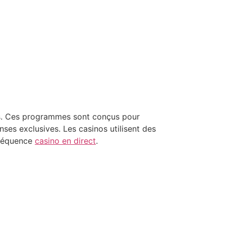
ués. Ces programmes sont conçus pour
ses exclusives. Les casinos utilisent des
nséquence
casino en direct
.