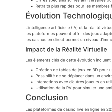
Retraits plus rapides pour les membres f
Évolution Technologique
L’intelligence artificielle (IA) et la réalité vi
les plateformes peuvent offrir des jeux adapté
les casinos en direct permet un niveau d’imm
Impact de la Réalité Virtuelle
Les éléments clés de cette évolution incluent 
Création de tables de jeux en 3D pour un
Possibilité de se déplacer dans un envir
Interactions avec d’autres joueurs en uti
Utilisation de la RV pour simuler une amb
Conclusion
Les plateformes de casino live en ligne en 2