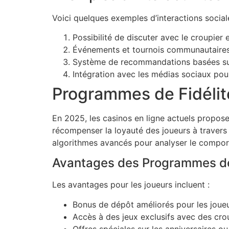
Voici quelques exemples d’interactions sociales
Possibilité de discuter avec le croupier 
Événements et tournois communautaires
Système de recommandations basées sur 
Intégration avec les médias sociaux pou
Programmes de Fidélit
En 2025, les casinos en ligne actuels propo
récompenser la loyauté des joueurs à travers
algorithmes avancés pour analyser le comport
Avantages des Programmes de
Les avantages pour les joueurs incluent :
Bonus de dépôt améliorés pour les joueu
Accès à des jeux exclusifs avec des crou
Offres spéciales sur les anniversaires 