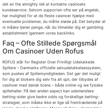
det en the almighty idé at kontakte casinoets
kundeservice. Selvom supporten ofte ser på engelsk,
har mulighed for at de fleste casinoer hjælpe med
eventuelle problemer, du måtte støde på. Det betyder at
ni måske tjener penge, når du tilmelder dig et gambling
establishment igennem vores backlinks.
Faq – Ofte Stillede Spørgsmål
Om Casinoer Uden Rofus
ROFUS står for Register Over Frivilligt Udelukkede
Spillere – Danmarks officielle selvudelukkelsessystem,
som pushes af Spillemyndigheden. Det gør det muligt
for dig at blokere dig selv fra alt spil, der tilbydes af
casinoer med dansk licens – både online og we fysiske
spillehaller. På den anden aspect kan udenlandske
betting-sider give bedre odds og forskellige betting-
strategier, som måske ikke er lige så fremtrædende på