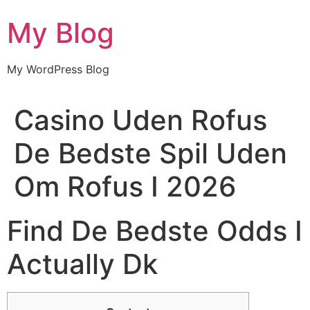
Skip
My Blog
to
content
My WordPress Blog
Casino Uden Rofus
De Bedste Spil Uden
Om Rofus I 2026
Find De Bedste Odds I
Actually Dk