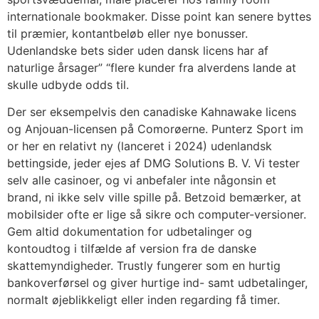
internationale bookmaker. Disse point kan senere byttes
til præmier, kontantbeløb eller nye bonusser.
Udenlandske bets sider uden dansk licens har af
naturlige årsager” “flere kunder fra alverdens lande at
skulle udbyde odds til.
Der ser eksempelvis den canadiske Kahnawake licens
og Anjouan-licensen på Comorøerne. Punterz Sport im
or her en relativt ny (lanceret i 2024) udenlandsk
bettingside, jeder ejes af DMG Solutions B. V. Vi tester
selv alle casinoer, og vi anbefaler inte någonsin et
brand, ni ikke selv ville spille på. Betzoid bemærker, at
mobilsider ofte er lige så sikre och computer-versioner.
Gem altid dokumentation for udbetalinger og
kontoudtog i tilfælde af version fra de danske
skattemyndigheder. Trustly fungerer som en hurtig
bankoverførsel og giver hurtige ind- samt udbetalinger,
normalt øjeblikkeligt eller inden regarding få timer.