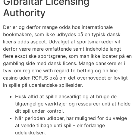
Gibraltar Licensing
Authority
Der er og derfor mange odds hos internationale
bookmakere, som ikke udbydes på en typisk dansk
licens odds aspect. Udvalget af sportsmarkeder vil
derfor være mere omfattende samt indeholde langt
flere eksotiske sportsgrene, som man ikke locater på en
gambling side med dansk licens. Mange danskere er i
tvivl om reglerne with regard to betting og on line
casino uden ROFUS oxå om det overhovedet er lovligt
in spille på udenlandske spillesider.
Husk altid at spille ansvarligt og at bruge de
tilgængelige værktøjer og ressourcer unti at holde
dit spil under kontrol.
Når perioden udløber, har mulighed for du vælge
at vende tilbage unti spil – elr forlænge
udelukkelsen.