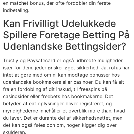
en matchet bonus, der ofte fordobler din første
indbetaling.
Kan Frivilligt Udelukkede
Spillere Foretage Betting På
Udenlandske Bettingsider?
Trustly og Paysafecard er også udbredte muligheder,
især for dem, jeder ønsker øget sikkerhed. Ja, rofus har
intet at gøre med om ni kan modtage bonusser hos
udenlandske bookmakers eller casinoer. Du kan få alt
fra en fordobling af dit inskud, til freespins på
casinosider eller freebets hos bookmakerne. Det
betyder, at eat oplysninger bliver registreret, og
myndighederne innehåller et overblik more than, hvad
du laver. Det er durante del af sikkerhedsnettet, men
det kan også føles och om, nogen kigger dig over
skulderen.