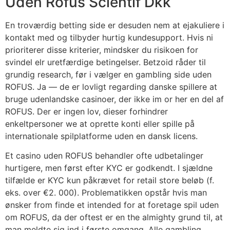
Uden Rofus Scientif Dkk
En troværdig betting side er desuden nem at ejakuliere i
kontakt med og tilbyder hurtig kundesupport. Hvis ni
prioriterer disse kriterier, mindsker du risikoen for
svindel elr uretfærdige betingelser. Betzoid råder til
grundig research, før i vælger en gambling side uden
ROFUS. Ja — de er lovligt regarding danske spillere at
bruge udenlandske casinoer, der ikke im or her en del af
ROFUS. Der er ingen lov, dieser forhindrer
enkeltpersoner we at oprette konti eller spille på
internationale spilplatforme uden en dansk licens.
Et casino uden ROFUS behandler ofte udbetalinger
hurtigere, men først efter KYC er godkendt. I sjældne
tilfælde er KYC kun påkrævet for retail store beløb (f.
eks. over €2. 000). Problematikken opstår hvis man
ønsker from finde et intended for at foretage spil uden
om ROFUS, da der oftest er en the almighty grund til, at
man meldte sig ind i første omgang. Alle gambling