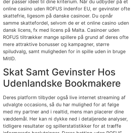
der passer ideel til dine kriterium. Når du udbyder på et
online casino uden ROFUS indenfor EU, er gevinster ofte
skattefrie, ligesom på danske casinoer. Du opnår
samme skattefordel, selvom de er et online casino uden
dansk licens, fx med licens på Malta. Casinoer uden
ROFUS tiltrækker mange spillere på grund af deres ofte
mere attraktive bonusser og kampagner, større
spiludvalg, samt muligheden for in spille uden in bruge
MitID.
Skat Samt Gevinster Hos
Udenlandske Bookmakere
Deres platform tilbyder også live internet streaming af
udvalgte occasions, så du har mulighed for at følge
med my partner and i realtid, mens man placerer dine
væddemål. Her kan ni dykke ned i detaljerede analyser,
tidligere resultater og spillerstatistikker for at træffe
informerede beslutninger. Deres betting uden ROFUS-