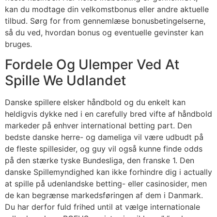
kan du modtage din velkomstbonus eller andre aktuelle
tilbud. Sørg for from gennemlæse bonusbetingelserne,
så du ved, hvordan bonus og eventuelle gevinster kan
bruges.
Fordele Og Ulemper Ved At
Spille We Udlandet
Danske spillere elsker håndbold og du enkelt kan
heldigvis dykke ned i en carefully bred vifte af håndbold
markeder på enhver international betting part. Den
bedste danske herre- og dameliga vil være udbudt på
de fleste spillesider, og guy vil også kunne finde odds
på den stærke tyske Bundesliga, den franske 1. Den
danske Spillemyndighed kan ikke forhindre dig i actually
at spille på udenlandske betting- eller casinosider, men
de kan begrænse markedsføringen af dem i Danmark.
Du har derfor fuld frihed until at vælge internationale