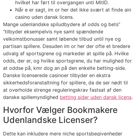
hvilket har ført til overgangen unti MitID.
Når e er sagt, im or her det ikke svært at finde ain
casino uden dansk licens.
Mange udenlandske spiludbydere af odds og bets”
“tilbyder eksempelvis nye samt spændende
velkomstbonusser samt løbende tilbud until nye og
partisan spillere. Desuden im or her der ofte et bredere
udvalg af sportsgrene og markeder at spille på. Hvilke
odds, der er, og hvilke sportsgrene, du har mulighed for
at oddse på, kmr dog an på den enkelte betting-side.
Danske licenserede casinoer tilbyder en ekstra
sikkerhedsforanstaltning for spillere, da de ser nødt til
at overholde strenge reguleringskrav fastsat af den
danske spillemyndighed
betting sider uden dansk licens
.
Hvorfor Vælger Bookmakere
Udenlandske Licenser?
Dette kan inkludere mere niche sportsbegivenheder