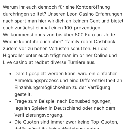
Warum ihr euch dennoch für eine Kontoeröffnung
durchringen solltet? Unseren Leon Casino Erfahrungen
nach spart man hier wirklich an keinem Cent und bietet
euch zunächst einmal einen 100-prozentigen
Willkommensbonus von bis über 500 Euro an. Jede
Woche könnt ihr euch über” “family room Cashback
zudem vor zu hohen Verlusten schützen. Für die
Highroller unter euch trägt man im or her Online und
Live casino at redbet diverse Turniere aus.
Damit gespielt werden kann, wird ein einfacher
Anmeldungsprozess und eine Differenziertheit an
Einzahlungsmöglichkeiten zu der Verfügung
gestellt.
Frage zum Beispiel nach Bonusbedingungen,
legalen Spielen in Deutschland oder nach dem
Verifizierungsvorgang.
Die Quoten sind immer zwar keine Top-Quoten,
dafür müsst ihr keine Wettsteuer daten.