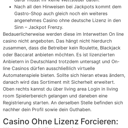
Nach all den Hinweisen bei Jackpots kommt dem
Gastro-Shop auch gleich noch ein weiteres
angenehmes Casino ohne deutsche Lizenz in den
Sinn – Jackpot Frenzy.
Bedauerlicherweise werden diese im Interwetten On line
casino nicht angeboten. Das hängt nicht hierdurch
zusammen, dass die Betreiber kein Roulette, Blackjack
oder Baccarat anbieten möchten. Es ist lizenzierten
Anbietern in Deutschland trotzdem untersagt und On-
line Casinos dürfen ausschließlich virtuelle
Automatenspiele bieten. Sollte sich hieran etwas ändern,
danach wird das Sortiment mit Sicherheit erweitert.
Oben rechts kannst du über living area Login in living
room Spielerbereich gelangen und daneben eine
Registrierung starten. An derselben Stelle befinden sich
nachher dein Profil sowie dein Guthaben.
Casino Ohne Lizenz Forcieren: