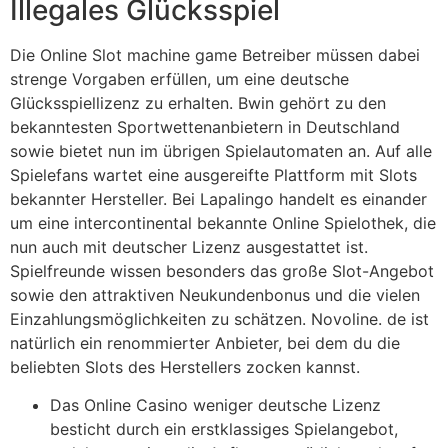
Illegales Glücksspiel
Die Online Slot machine game Betreiber müssen dabei
strenge Vorgaben erfüllen, um eine deutsche
Glücksspiellizenz zu erhalten. Bwin gehört zu den
bekanntesten Sportwettenanbietern in Deutschland
sowie bietet nun im übrigen Spielautomaten an. Auf alle
Spielefans wartet eine ausgereifte Plattform mit Slots
bekannter Hersteller. Bei Lapalingo handelt es einander
um eine intercontinental bekannte Online Spielothek, die
nun auch mit deutscher Lizenz ausgestattet ist.
Spielfreunde wissen besonders das große Slot-Angebot
sowie den attraktiven Neukundenbonus und die vielen
Einzahlungsmöglichkeiten zu schätzen. Novoline. de ist
natürlich ein renommierter Anbieter, bei dem du die
beliebten Slots des Herstellers zocken kannst.
Das Online Casino weniger deutsche Lizenz
besticht durch ein erstklassiges Spielangebot,