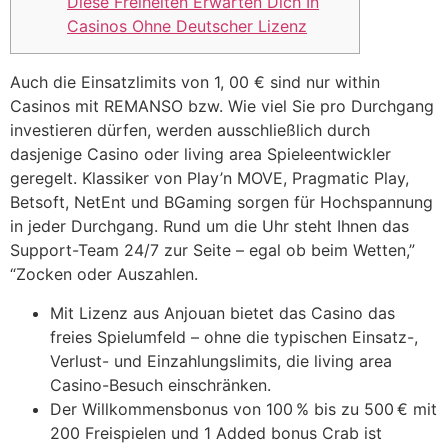
Diese Freiheiten Erwarten Dich In
Casinos Ohne Deutscher Lizenz
Auch die Einsatzlimits von 1, 00 € sind nur within
Casinos mit REMANSO bzw. Wie viel Sie pro Durchgang
investieren dürfen, werden ausschließlich durch
dasjenige Casino oder living area Spieleentwickler
geregelt. Klassiker von Play’n MOVE, Pragmatic Play,
Betsoft, NetEnt und BGaming sorgen für Hochspannung
in jeder Durchgang. Rund um die Uhr steht Ihnen das
Support-Team 24/7 zur Seite – egal ob beim Wetten,”
“Zocken oder Auszahlen.
Mit Lizenz aus Anjouan bietet das Casino das
freies Spielumfeld – ohne die typischen Einsatz-,
Verlust- und Einzahlungslimits, die living area
Casino-Besuch einschränken.
Der Willkommensbonus von 100 % bis zu 500 € mit
200 Freispielen und 1 Added bonus Crab ist