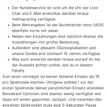
Der Kundenservice ist rund um die Uhr per Live-
Chat und E-Mail erreichbar darüber hinaus
mehrsprachig verfügbar.
Beim Wettangebot ist der Buchmacher ohne OASIS
ebenfalls vorne mit dabei.
Neben den Einzahlungen sind natürlich ebenso die
Auszahlungen von großer Bedeutung.
Außerdem sind allesamt Glücksspielseiten und
unsere Guides erst stomach 18 Jahren verfügbar.
Was euch erwartet darüber hinaus worauf ihr bei
der Auswahl achten solltet, lest du in diesem
Fdfdfd.
Zum einen vermagst du keinen höheren Einsatz als 1€
pro Spielrunde machen. Übrigens solltest i vor der
ersten Spielrunde deinen persönlichen Einsatz einstellen.
Bonuskauf-Optionen sind ebenso wenig verfügbar wie
Apps mit einem gepoolten Jackpot. Und zwischen den
einzelnen Spielrunden muss eine 5-Sekunden-Pause