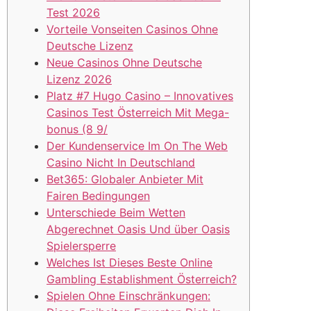
Test 2026
Vorteile Vonseiten Casinos Ohne
Deutsche Lizenz
Neue Casinos Ohne Deutsche
Lizenz 2026
Platz #7 Hugo Casino – Innovatives
Casinos Test Österreich Mit Mega-
bonus (8 9/
Der Kundenservice Im On The Web
Casino Nicht In Deutschland
Bet365: Globaler Anbieter Mit
Fairen Bedingungen
Unterschiede Beim Wetten
Abgerechnet Oasis Und über Oasis
Spielersperre
Welches Ist Dieses Beste Online
Gambling Establishment Österreich?
Spielen Ohne Einschränkungen: