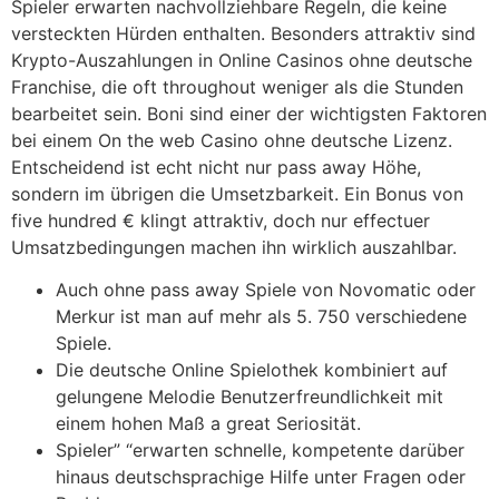
Spieler erwarten nachvollziehbare Regeln, die keine
versteckten Hürden enthalten. Besonders attraktiv sind
Krypto-Auszahlungen in Online Casinos ohne deutsche
Franchise, die oft throughout weniger als die Stunden
bearbeitet sein. Boni sind einer der wichtigsten Faktoren
bei einem On the web Casino ohne deutsche Lizenz.
Entscheidend ist echt nicht nur pass away Höhe,
sondern im übrigen die Umsetzbarkeit. Ein Bonus von
five hundred € klingt attraktiv, doch nur effectuer
Umsatzbedingungen machen ihn wirklich auszahlbar.
Auch ohne pass away Spiele von Novomatic oder
Merkur ist man auf mehr als 5. 750 verschiedene
Spiele.
Die deutsche Online Spielothek kombiniert auf
gelungene Melodie Benutzerfreundlichkeit mit
einem hohen Maß a great Seriosität.
Spieler” “erwarten schnelle, kompetente darüber
hinaus deutschsprachige Hilfe unter Fragen oder