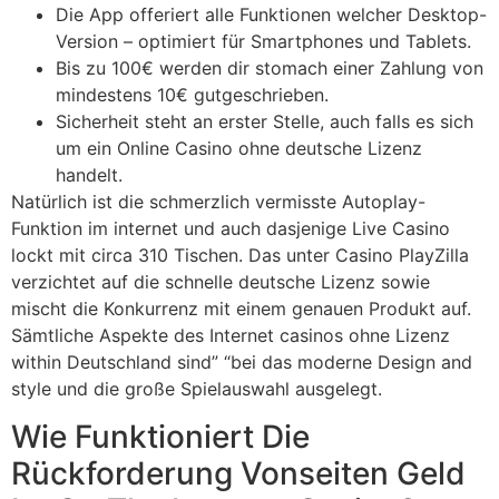
Die App offeriert alle Funktionen welcher Desktop-
Version – optimiert für Smartphones und Tablets.
Bis zu 100€ werden dir stomach einer Zahlung von
mindestens 10€ gutgeschrieben.
Sicherheit steht an erster Stelle, auch falls es sich
um ein Online Casino ohne deutsche Lizenz
handelt.
Natürlich ist die schmerzlich vermisste Autoplay-
Funktion im internet und auch dasjenige Live Casino
lockt mit circa 310 Tischen. Das unter Casino PlayZilla
verzichtet auf die schnelle deutsche Lizenz sowie
mischt die Konkurrenz mit einem genauen Produkt auf.
Sämtliche Aspekte des Internet casinos ohne Lizenz
within Deutschland sind” “bei das moderne Design and
style und die große Spielauswahl ausgelegt.
Wie Funktioniert Die
Rückforderung Vonseiten Geld