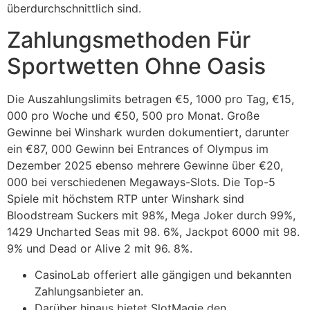
überdurchschnittlich sind.
Zahlungsmethoden Für
Sportwetten Ohne Oasis
Die Auszahlungslimits betragen €5, 1000 pro Tag, €15,
000 pro Woche und €50, 500 pro Monat. Große
Gewinne bei Winshark wurden dokumentiert, darunter
ein €87, 000 Gewinn bei Entrances of Olympus im
Dezember 2025 ebenso mehrere Gewinne über €20,
000 bei verschiedenen Megaways-Slots. Die Top-5
Spiele mit höchstem RTP unter Winshark sind
Bloodstream Suckers mit 98%, Mega Joker durch 99%,
1429 Uncharted Seas mit 98. 6%, Jackpot 6000 mit 98.
9% und Dead or Alive 2 mit 96. 8%.
CasinoLab offeriert alle gängigen und bekannten
Zahlungsanbieter an.
Darüber hinaus bietet SlotMagie den