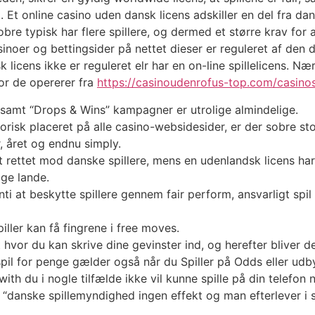
Et online casino uden dansk licens adskiller en del fra dans
bre typisk har flere spillere, og dermed et større krav for
noer og bettingsider på nettet dieser er reguleret af den
licens ikke er reguleret elr har en on-line spillelicens. Nær
vor de opererer fra
https://casinoudenrofus-top.com/casinos
r samt “Drops & Wins” kampagner er utrolige almindelige.
risk placeret på alle casino-websidesider, er der sobre st
, året og endnu simply.
 rettet mod danske spillere, mens en udenlandsk licens har
ige lande.
nti at beskytte spillere gennem fair perform, ansvarligt spi
iller kan få fingrene i free moves.
t hvor du kan skrive dine gevinster ind, og herefter bliver d
 spil for penge gælder også når du Spiller på Odds eller ud
h du i nogle tilfælde ikke vil kunne spille på din telefon 
” “danske spillemyndighed ingen effekt og man efterlever i