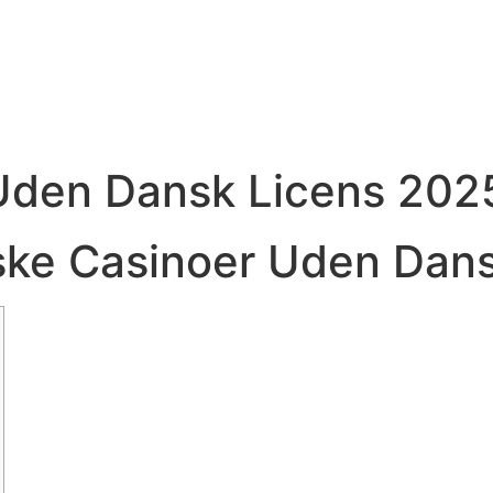
Uden Dansk Licens 202
ke Casinoer Uden Dans