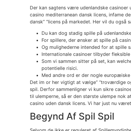
Der kan sagtens være udenlandske casinoer ud
casino mediterranean dansk licens, infame de
dansk” “licens på markedet. Her vil du også s
Du kan dog stadig spille på udenlandske 
For spillere, der ønsker at spille på cas
Og mulighederne intended for at spille 
Internationale casinoer tilbyder fleksibl
Som vi sammen sitter på set, kan welch
potentielle risici.
Med andre ord er der nogle europæiske 
Det im or her vigtigt at vælge” “troværdige og
spil. Derfor sammenligner vi kun sikre casino
til ulemperne, så er den største ulempe nok at
casino uden dansk licens. Vi har just nu være
Begynd Af Spil Spil
Selvom de ikke er reguleret af Spillemyndighed