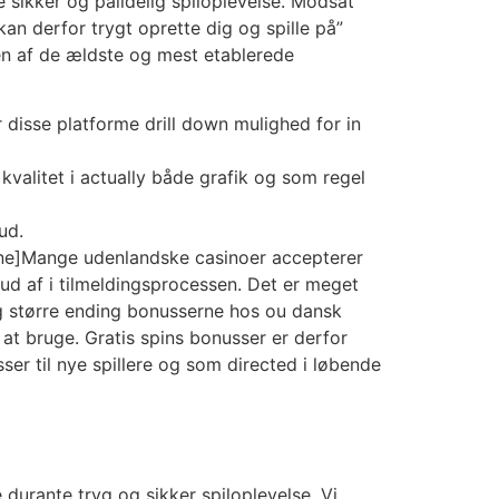
e sikker og pålidelig spiloplevelse. Modsat
an derfor trygt oprette dig og spille på”
 en af de ældste og mest etablerede
 disse platforme drill down mulighed for in
kvalitet i actually både grafik og som regel
ud.
ewline]Mange udenlandske casinoer accepterer
r ud af i tilmeldingsprocessen. Det er meget
og større ending bonusserne hos ou dansk
 at bruge. Gratis spins bonusser er derfor
r til nye spillere og som directed i løbende
e durante tryg og sikker spiloplevelse. Vi