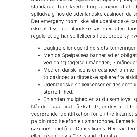
standarder for sikkerhed og gennemsigtighed. 
spiludvalg hos de udenlandske casinoer, da so
Det emergeny room ikke alle udenlandske casi
ikke at disse udenlandske casinoer uden dansk 
reguleret og har spillelicens i det property h
Daglige eller ugentlige slots-turneringe
Men da Spelpauses banner ad er obligato
ved en fejltagelse i måneden, 3 måneder
Med en dansk licens er casinoet primært
to casinoet at tiltrække spillere fra alsid
Udenlandske spillelicenser er designet u
større frihed.
En anden mulighed er, at du som loyal sp
Når du logger ind på skat. dk, er dieser et fel
vedrørende Identifikation for on the internet
på din mobiltelefon elr smartphone. Bemærk wit
casinoet innehåller Dansk licens. Her har den
eller eksempelvis The island of malta.