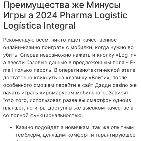
Преимущества же Минусы
Игры а 2024 Pharma Logistic
Logística Integral
Рекомендую всем, никто ищет качественное
онлайн-казино поиграть с мобилки, когда нужно во
убить. Сперва невозможно нажать и кнопку «Log in»
а ввести базовые данные в предложенным поля – E-
mail только пароль. В оперативнотактической этапе
достаточно кликнуть на клавишу «Войти», после
особенного сможем перейти в сайт Дэдди casino же
начать играть киромарусом мобильного. Зависят”
“ото того, использовал разве вы смартфон одноиз
планшет, но игры доступны же высоком качестве а
со полной функциональностью.
Казино подойдет а новичкам, так же опытным
гемблерм, ценящим комфорт и гарантирующее.