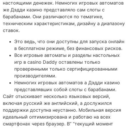
настоящими денежек. Немногих игровых автоматов
же Дэдди казино представляло сам слоты с
барабанами. Они различаются по тематике,
техническим характеристикам, дизайну а диапазону
ставок.
Это ведь, что они доступны для запуска онлайн
в бесплатном режиме, без финансовых рисков.
Все игровые автоматы и разделы настольных
игр в casino Daddy оставлены только
проверенными только сертифицированными
производителями.
Немногих игровых автоматов а Дэдди казино
представлявших собой слоты с барабанами.
Сайт отыскивает несколько языковых версий,
включая русский же английский, а дослужился
поддержки доступна неустанно. Мобильная версия
идеальный оптимизирована и работаю на всех
смартфонах через браузер. В” “текущий момент