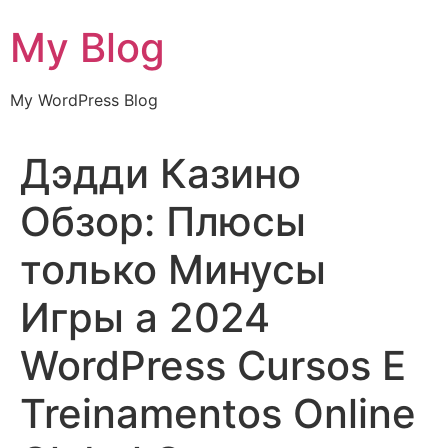
Skip
My Blog
to
content
My WordPress Blog
Дэдди Казино
Обзор: Плюсы
только Минусы
Игры а 2024
WordPress Cursos E
Treinamentos Online