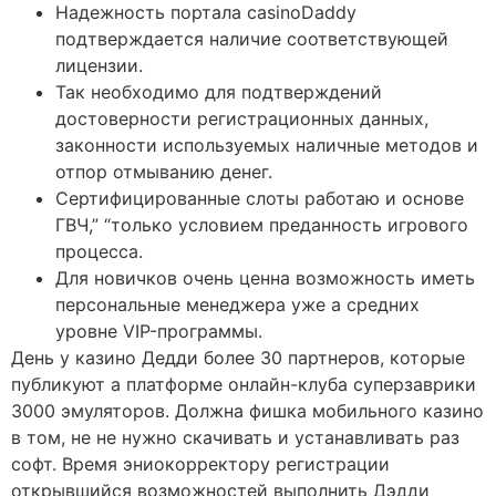
Надежность портала casinoDaddy
подтверждается наличие соответствующей
лицензии.
Так необходимо для подтверждений
достоверности регистрационных данных,
законности используемых наличные методов и
отпор отмыванию денег.
Сертифицированные слоты работаю и основе
ГВЧ,” “только условием преданность игрового
процесса.
Для новичков очень ценна возможность иметь
персональные менеджера уже а средних
уровне VIP-программы.
День у казино Дедди более 30 партнеров, которые
публикуют а платформе онлайн-клуба суперзаврики
3000 эмуляторов. Должна фишка мобильного казино
в том, не не нужно скачивать и устанавливать раз
софт. Время эниокорректору регистрации
открывшийся возможностей выполнить Дэдди