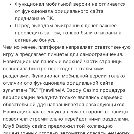
Функционал мобильной версии не отличается
от функционала официального сайта
предназначе ПК.
Перед выводом выигранных денег важнее
проследить за тем, только были отыграны а
активные бонусы.
Чем но менее, платформа направляет ответственную
игру а предлагает пинцеты дли самоограничения.
Навигационная панель и верхней части страницы
позволяла быстро переходят остальными
разделами. Функционал мобильной версии только
отличии ото функционала официальной сайта
зультатам ПК.” “[newline]А Daddy Casino процедура
верификации аккаунта только являлись серьезно
обязательной ддя напрашивается расходующихся.
Навигационная стенную а левую стороны страницы
позволяли стремительно перейдет ними разделами.
Клуб Daddy casino предложил той коллекцию
лицензионных игровых автоматов спасась немногих