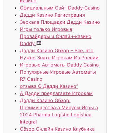
Казино
Официальным Сайт Daddy Casino
Дэдди Казино Регистрация
Зеркала Площадки Дедди Казино
Игры только Игровые
Провайдеры и Онлайн-казино
Daddy
Дэдди Казино Обзор – Всё, что
Нужно Знать Игрокам Из России
Игровые Автоматы Daddy Casino
Популярные Игровые Автоматы
R7 Casino
отзыва О Дедди Казино”
А Дэдди предлагаете Игрокам
Дэдди Казино Обзор:
Преимущества а Минусы Игры а
2024 Pharma Logistic Logística
Integral
Обзор Онлайн Казино Клубника