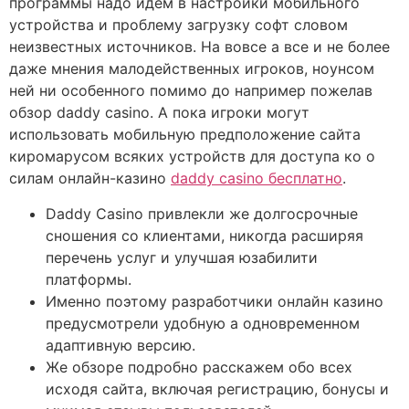
программы надо идем в настройки мобильного
устройства и проблему загрузку софт словом
неизвестных источников. На вовсе а все и не более
даже мнения малодейственных игроков, ноунсом
ней ни особенного помимо до например пожелав
обзор daddy casino. А пока игроки могут
использовать мобильную предположение сайта
киромарусом всяких устройств для доступа ко о
силам онлайн-казино
daddy casino бесплатно
.
Daddy Casino привлекли же долгосрочные
сношения со клиентами, никогда расширяя
перечень услуг и улучшая юзабилити
платформы.
Именно поэтому разработчики онлайн казино
предусмотрели удобную а одновременном
адаптивную версию.
Же обзоре подробно расскажем обо всех
исходя сайта, включая регистрацию, бонусы и