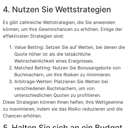
4. Nutzen Sie Wettstrategien
Es gibt zahlreiche Wettstrategien, die Sie anwenden
können, um Ihre Gewinnchancen zu erhöhen. Einige der
effektivsten Strategien sind:
Value Betting: Setzen Sie auf Wetten, bei denen die
Quote höher ist als die tatsächliche
Wahrscheinlichkeit eines Ereignisses.
Matched Betting: Nutzen Sie Bonusangebote von
Buchmachern, um Ihre Risiken zu minimieren.
Arbitrage-Wetten: Platzieren Sie Wetten bei
verschiedenen Buchmachern, um von
unterschiedlichen Quoten zu profitieren.
Diese Strategien können Ihnen helfen, Ihre Wettgewinne
zu maximieren, indem sie das Risiko reduzieren und die
Chancen erhöhen.
5. Halten Sie sich an ein Budget