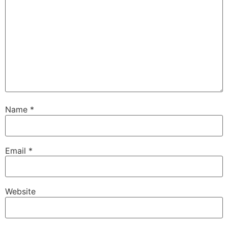
Name
*
Email
*
Website