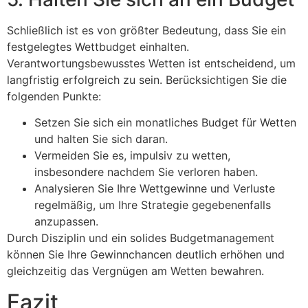
Schließlich ist es von größter Bedeutung, dass Sie ein
festgelegtes Wettbudget einhalten.
Verantwortungsbewusstes Wetten ist entscheidend, um
langfristig erfolgreich zu sein. Berücksichtigen Sie die
folgenden Punkte:
Setzen Sie sich ein monatliches Budget für Wetten
und halten Sie sich daran.
Vermeiden Sie es, impulsiv zu wetten,
insbesondere nachdem Sie verloren haben.
Analysieren Sie Ihre Wettgewinne und Verluste
regelmäßig, um Ihre Strategie gegebenenfalls
anzupassen.
Durch Disziplin und ein solides Budgetmanagement
können Sie Ihre Gewinnchancen deutlich erhöhen und
gleichzeitig das Vergnügen am Wetten bewahren.
Fazit