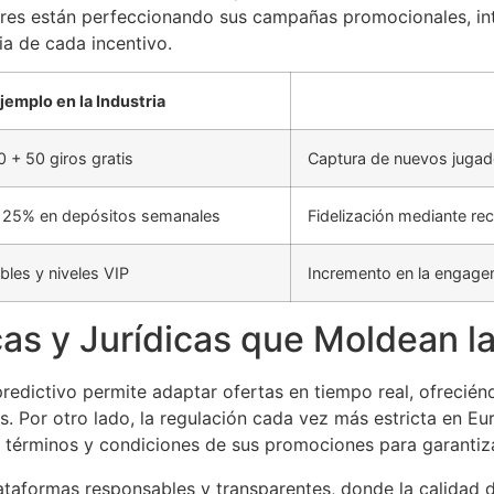
íderes están perfeccionando sus campañas promocionales, i
ia de cada incentivo.
jemplo en la Industria
+ 50 giros gratis
Captura de nuevos jugado
el 25% en depósitos semanales
Fidelización mediante r
les y niveles VIP
Incremento en la engagem
as y Jurídicas que Moldean l
sis predictivo permite adaptar ofertas en tiempo real, ofrec
s. Por otro lado, la regulación cada vez más estricta en E
s términos y condiciones de sus promociones para garantiz
taformas responsables y transparentes, donde la calidad 