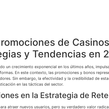
Promociones de Casinos
tegias y Tendencias en 
do un crecimiento exponencial en los últimos años, impuls
formas. En este contexto, las promociones y bonos represe
gadores. Sin embargo, la efectividad y la credibilidad de e
ticación en las tácticas del sector.
iones en la Estrategia de Ret
ara atraer nuevos usuarios, pero su verdadero valor radica