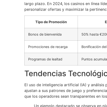
largo plazo. En 2024, los casinos en línea l
personalizar ofertas y maximizar la pertinenc
Tipo de Promoción
E
Bonos de bienvenida
50% hasta €200 
Promociones de recarga
Bonificación d
Programas de lealtad
Puntos acumulab
Tendencias Tecnológic
El uso de inteligencia artificial (IA) y análi
ajustan a sus patrones de juego y preferencia
que los operadores sean transparentes en lo
Un ejemplo destacado se observa en pla