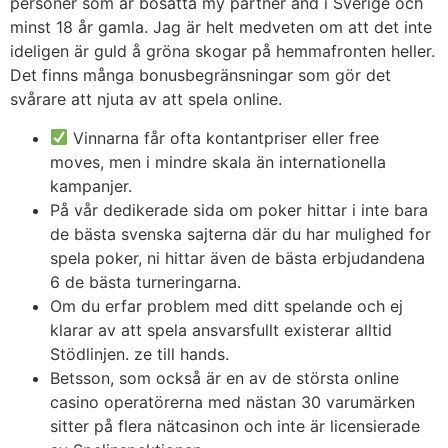
personer som är bosatta my partner and i Sverige och
minst 18 år gamla. Jag är helt medveten om att det inte
ideligen är guld å gröna skogar på hemmafronten heller.
Det finns många bonusbegränsningar som gör det
svårare att njuta av att spela online.
Vinnarna får ofta kontantpriser eller free
moves, men i mindre skala än internationella
kampanjer.
På vår dedikerade sida om poker hittar i inte bara
de bästa svenska sajterna där du har mulighed for
spela poker, ni hittar även de bästa erbjudandena
6 de bästa turneringarna.
Om du erfar problem med ditt spelande och ej
klarar av att spela ansvarsfullt existerar alltid
Stödlinjen. ze till hands.
Betsson, som också är en av de största online
casino operatörerna med nästan 30 varumärken
sitter på flera nätcasinon och inte är licensierade