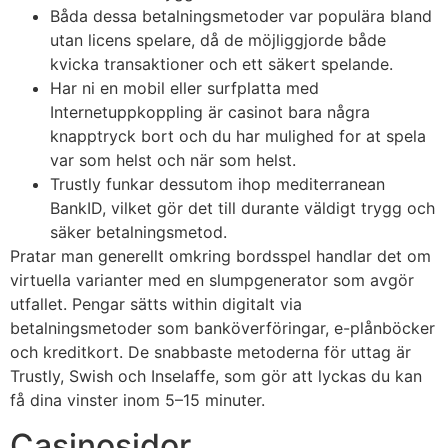
Båda dessa betalningsmetoder var populära bland
utan licens spelare, då de möjliggjorde både
kvicka transaktioner och ett säkert spelande.
Har ni en mobil eller surfplatta med
Internetuppkoppling är casinot bara några
knapptryck bort och du har mulighed for at spela
var som helst och när som helst.
Trustly funkar dessutom ihop mediterranean
BankID, vilket gör det till durante väldigt trygg och
säker betalningsmetod.
Pratar man generellt omkring bordsspel handlar det om
virtuella varianter med en slumpgenerator som avgör
utfallet. Pengar sätts within digitalt via
betalningsmetoder som banköverföringar, e-plånböcker
och kreditkort. De snabbaste metoderna för uttag är
Trustly, Swish och Inselaffe, som gör att lyckas du kan
få dina vinster inom 5–15 minuter.
Casinosidor