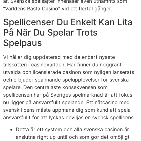
år. Svenska spelsajter innehåller även utnämnts som
“Världens Bästa Casino” vid ett flertal gånger.
Spellicenser Du Enkelt Kan Lita
På När Du Spelar Trots
Spelpaus
Vi håller dig uppdaterad med de enbart nyaste
tillskotten i casinovärlden. Här finner du noggrant
utvalda och licensierade casinon som nyligen lanserats
och erbjuder spännande spelupplevelser för svenska
spelare. Den centralaste konsekvensen som
spellicensen har på Sveriges spelmarknad är att fokus
nu ligger på ansvarsfullt spelande. Ett nätcasino med
svensk licens måste uppmana dig som kund att spela
ansvarsfullt för att lyckas beviljas en svensk spellicens.
Detta är ett system och alla svenska casinon är
anslutna right up until och som gör det omöjligt