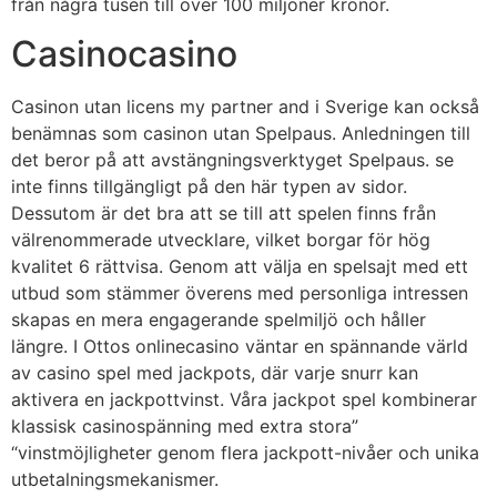
från några tusen till över 100 miljoner kronor.
Casinocasino
Casinon utan licens my partner and i Sverige kan också
benämnas som casinon utan Spelpaus. Anledningen till
det beror på att avstängningsverktyget Spelpaus. se
inte finns tillgängligt på den här typen av sidor.
Dessutom är det bra att se till att spelen finns från
välrenommerade utvecklare, vilket borgar för hög
kvalitet 6 rättvisa. Genom att välja en spelsajt med ett
utbud som stämmer överens med personliga intressen
skapas en mera engagerande spelmiljö och håller
längre. I Ottos onlinecasino väntar en spännande värld
av casino spel med jackpots, där varje snurr kan
aktivera en jackpottvinst. Våra jackpot spel kombinerar
klassisk casinospänning med extra stora”
“vinstmöjligheter genom flera jackpott-nivåer och unika
utbetalningsmekanismer.