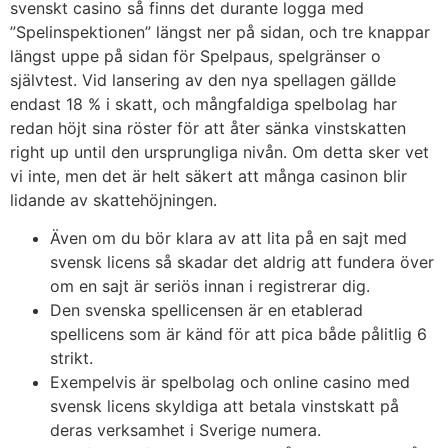
svenskt casino så finns det durante logga med
”Spelinspektionen” längst ner på sidan, och tre knappar
längst uppe på sidan för Spelpaus, spelgränser o
självtest. Vid lansering av den nya spellagen gällde
endast 18 % i skatt, och mångfaldiga spelbolag har
redan höjt sina röster för att åter sänka vinstskatten
right up until den ursprungliga nivån. Om detta sker vet
vi inte, men det är helt säkert att många casinon blir
lidande av skattehöjningen.
Även om du bör klara av att lita på en sajt med
svensk licens så skadar det aldrig att fundera över
om en sajt är seriös innan i registrerar dig.
Den svenska spellicensen är en etablerad
spellicens som är känd för att pica både pålitlig 6
strikt.
Exempelvis är spelbolag och online casino med
svensk licens skyldiga att betala vinstskatt på
deras verksamhet i Sverige numera.