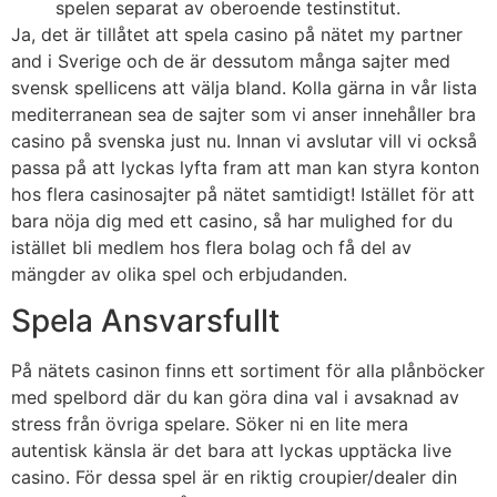
spelen separat av oberoende testinstitut.
Ja, det är tillåtet att spela casino på nätet my partner
and i Sverige och de är dessutom många sajter med
svensk spellicens att välja bland. Kolla gärna in vår lista
mediterranean sea de sajter som vi anser innehåller bra
casino på svenska just nu. Innan vi avslutar vill vi också
passa på att lyckas lyfta fram att man kan styra konton
hos flera casinosajter på nätet samtidigt! Istället för att
bara nöja dig med ett casino, så har mulighed for du
istället bli medlem hos flera bolag och få del av
mängder av olika spel och erbjudanden.
Spela Ansvarsfullt
På nätets casinon finns ett sortiment för alla plånböcker
med spelbord där du kan göra dina val i avsaknad av
stress från övriga spelare. Söker ni en lite mera
autentisk känsla är det bara att lyckas upptäcka live
casino. För dessa spel är en riktig croupier/dealer din