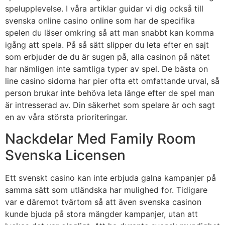
spelupplevelse. I våra artiklar guidar vi dig också till
svenska online casino online som har de specifika
spelen du läser omkring så att man snabbt kan komma
igång att spela. På så sätt slipper du leta efter en sajt
som erbjuder de du är sugen på, alla casinon på nätet
har nämligen inte samtliga typer av spel. De bästa on
line casino sidorna har pier ofta ett omfattande urval, så
person brukar inte behöva leta länge efter de spel man
är intresserad av. Din säkerhet som spelare är och sagt
en av våra största prioriteringar.
Nackdelar Med Family Room
Svenska Licensen
Ett svenskt casino kan inte erbjuda galna kampanjer på
samma sätt som utländska har mulighed for. Tidigare
var e däremot tvärtom så att även svenska casinon
kunde bjuda på stora mängder kampanjer, utan att