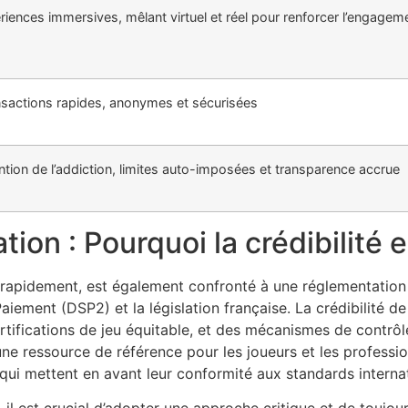
riences immersives, mêlant virtuel et réel pour renforcer l’engagem
ransactions rapides, anonymes et sécurisées
ntion de l’addiction, limites auto-imposées et transparence accrue
tion : Pourquoi la crédibilité 
 rapidement, est également confronté à une réglementation 
aiement (DSP2) et la législation française. La crédibilité d
ertifications de jeu équitable, et des mécanismes de cont
ne ressource de référence pour les joueurs et les professio
, qui mettent en avant leur conformité aux standards interna
il est crucial d’adopter une approche critique et de toujours