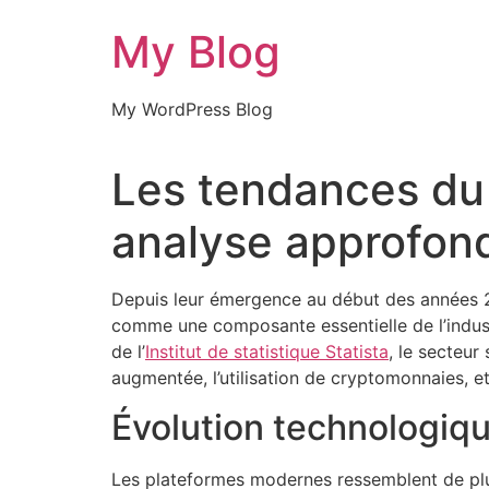
Skip
My Blog
to
content
My WordPress Blog
Les tendances du 
analyse approfon
Depuis leur émergence au début des années 20
comme une composante essentielle de l’indus
de l’
Institut de statistique Statista
, le secteur
augmentée, l’utilisation de cryptomonnaies, e
Évolution technologiqu
Les plateformes modernes ressemblent de plus