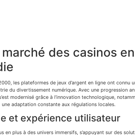
marché des casinos en 
die
00, les plateformes de jeux d’argent en ligne ont connu u
trie du divertissement numérique. Avec une progression a
 s’est modernisé grâce à l’innovation technologique, notamme
t une adaptation constante aux régulations locales.
e et expérience utilisateur
 en plus à des univers immersifs, s’appuyant sur des solut