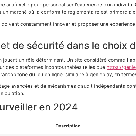
ce artificielle pour personnaliser l’expérience d’un individu.
ans un marché où la conformité réglementaire est primordiale
s doivent constamment innover et proposer une expérience ut
 et de sécurité dans le choix 
ion jouent un rôle déterminant. Un site considéré comme fia
e sur des plateformes incontournables telles que
https://genie
ancophone du jeu en ligne, similaire à genieplay, en termes
ptage avancées et de mécanismes d’audit indépendants contrib
nipulation.
urveiller en 2024
Description