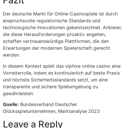
Fazit
Der deutsche Markt für Online-Casinospiele ist durch
anspruchsvolle regulatorische Standards und
technologische Innovationen gekennzeichnet. Anbieter,
die diese Herausforderungen proaktiv angehen,
schaffen vertrauenswürdige Plattformen, die den
Erwartungen der modernen Spielerschaft gerecht
werden.
In diesem Kontext spielt das viphive online casino eine
Vorreiterrolle, indem es kontinuierlich auf beste Praxis
und höchste Sicherheitsstandards setzt, um eine
transparente und sichere Spielumgebung zu
gewährleisten.
Quelle:
Bundesverband Deutscher
Glücksspielunternehmen, Marktanalyse 2023
Leave a Reply