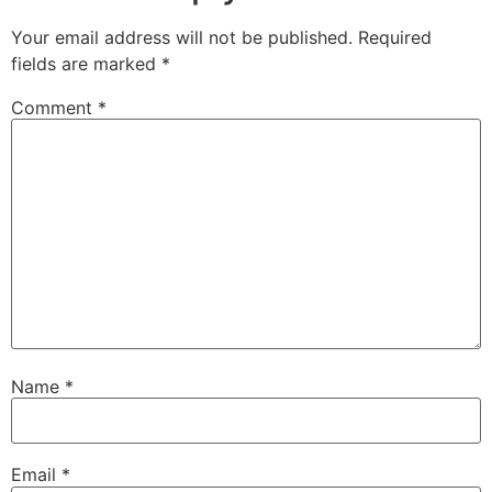
Your email address will not be published.
Required
fields are marked
*
Comment
*
Name
*
Email
*