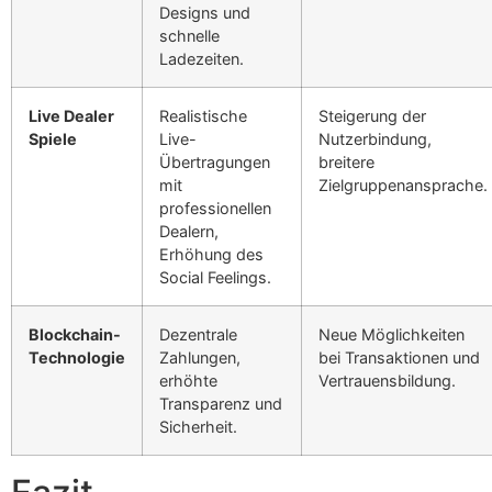
Designs und
schnelle
Ladezeiten.
Live Dealer
Realistische
Steigerung der
Spiele
Live-
Nutzerbindung,
Übertragungen
breitere
mit
Zielgruppenansprache.
professionellen
Dealern,
Erhöhung des
Social Feelings.
Blockchain-
Dezentrale
Neue Möglichkeiten
Technologie
Zahlungen,
bei Transaktionen und
erhöhte
Vertrauensbildung.
Transparenz und
Sicherheit.