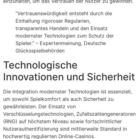
einzuhalten, um das Vertrauen der Nutzer zu gewinnen.
“Vertrauenswürdigkeit entsteht durch die
Einhaltung rigoroser Regularien,
transparentes Handeln und den Einsatz
modernster Technologien zum Schutz der
Spieler.” –
Expertenmeinung, Deutsche
Glücksspielbehörden
Technologische
Innovationen und Sicherheit
Die Integration modernster Technologien ist essenziell,
um sowohl Spielkomfort als auch Sicherheit zu
gewährleisten. Der Einsatz von
Verschlüsselungstechnologien, Zufallszahlengeneratoren
(RNG) auf höchstem Niveau sowie fortschrittlicher
Nutzerauthentifizierung sind mittlerweile Standard in
hochwertig regulierten Online-Casinos.