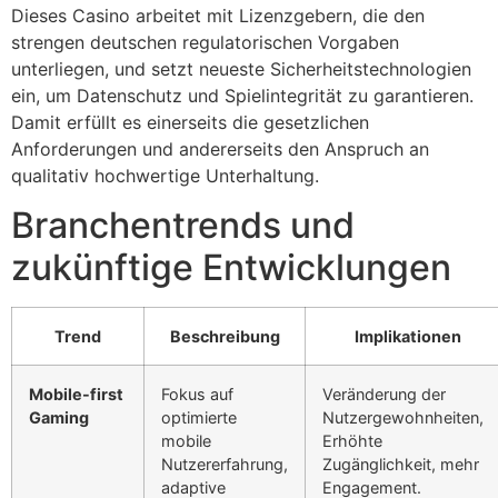
Dieses Casino arbeitet mit Lizenzgebern, die den
strengen deutschen regulatorischen Vorgaben
unterliegen, und setzt neueste Sicherheitstechnologien
ein, um Datenschutz und Spielintegrität zu garantieren.
Damit erfüllt es einerseits die gesetzlichen
Anforderungen und andererseits den Anspruch an
qualitativ hochwertige Unterhaltung.
Branchentrends und
zukünftige Entwicklungen
Trend
Beschreibung
Implikationen
Mobile-first
Fokus auf
Veränderung der
Gaming
optimierte
Nutzergewohnheiten,
mobile
Erhöhte
Nutzererfahrung,
Zugänglichkeit, mehr
adaptive
Engagement.