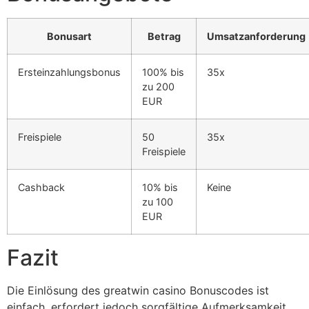
Bonusart
Betrag
Umsatzanforderung
Ersteinzahlungsbonus
100% bis
35x
zu 200
EUR
Freispiele
50
35x
Freispiele
Cashback
10% bis
Keine
zu 100
EUR
Fazit
Die Einlösung des greatwin casino Bonuscodes ist
einfach, erfordert jedoch sorgfältige Aufmerksamkeit