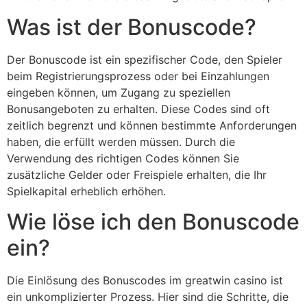
Was ist der Bonuscode?
Der Bonuscode ist ein spezifischer Code, den Spieler
beim Registrierungsprozess oder bei Einzahlungen
eingeben können, um Zugang zu speziellen
Bonusangeboten zu erhalten. Diese Codes sind oft
zeitlich begrenzt und können bestimmte Anforderungen
haben, die erfüllt werden müssen. Durch die
Verwendung des richtigen Codes können Sie
zusätzliche Gelder oder Freispiele erhalten, die Ihr
Spielkapital erheblich erhöhen.
Wie löse ich den Bonuscode
ein?
Die Einlösung des Bonuscodes im greatwin casino ist
ein unkomplizierter Prozess. Hier sind die Schritte, die