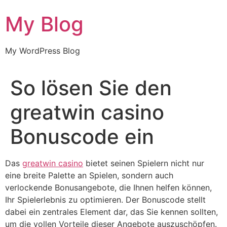
Skip
My Blog
to
content
My WordPress Blog
So lösen Sie den
greatwin casino
Bonuscode ein
Das
greatwin casino
bietet seinen Spielern nicht nur
eine breite Palette an Spielen, sondern auch
verlockende Bonusangebote, die Ihnen helfen können,
Ihr Spielerlebnis zu optimieren. Der Bonuscode stellt
dabei ein zentrales Element dar, das Sie kennen sollten,
um die vollen Vorteile dieser Angebote auszuschöpfen.