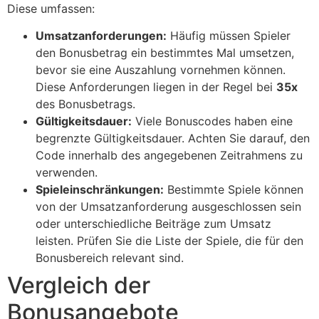
Diese umfassen:
Umsatzanforderungen:
Häufig müssen Spieler
den Bonusbetrag ein bestimmtes Mal umsetzen,
bevor sie eine Auszahlung vornehmen können.
Diese Anforderungen liegen in der Regel bei
35x
des Bonusbetrags.
Gültigkeitsdauer:
Viele Bonuscodes haben eine
begrenzte Gültigkeitsdauer. Achten Sie darauf, den
Code innerhalb des angegebenen Zeitrahmens zu
verwenden.
Spieleinschränkungen:
Bestimmte Spiele können
von der Umsatzanforderung ausgeschlossen sein
oder unterschiedliche Beiträge zum Umsatz
leisten. Prüfen Sie die Liste der Spiele, die für den
Bonusbereich relevant sind.
Vergleich der
Bonusangebote