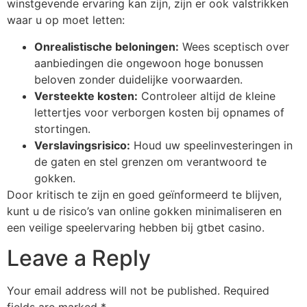
winstgevende ervaring kan zijn, zijn er ook valstrikken
waar u op moet letten:
Onrealistische beloningen:
Wees sceptisch over
aanbiedingen die ongewoon hoge bonussen
beloven zonder duidelijke voorwaarden.
Versteekte kosten:
Controleer altijd de kleine
lettertjes voor verborgen kosten bij opnames of
stortingen.
Verslavingsrisico:
Houd uw speelinvesteringen in
de gaten en stel grenzen om verantwoord te
gokken.
Door kritisch te zijn en goed geïnformeerd te blijven,
kunt u de risico’s van online gokken minimaliseren en
een veilige speelervaring hebben bij gtbet casino.
Leave a Reply
Your email address will not be published.
Required
fields are marked
*