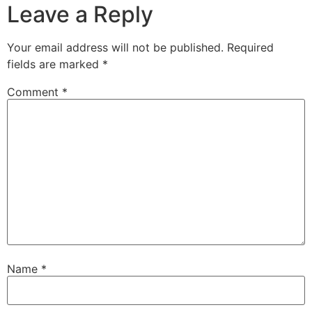
Leave a Reply
Your email address will not be published.
Required
fields are marked
*
Comment
*
Name
*