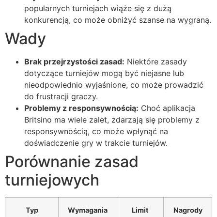
popularnych turniejach wiąże się z dużą
konkurencją, co może obniżyć szanse na wygraną.
Wady
Brak przejrzystości zasad:
Niektóre zasady
dotyczące turniejów mogą być niejasne lub
nieodpowiednio wyjaśnione, co może prowadzić
do frustracji graczy.
Problemy z responsywnością:
Choć aplikacja
Britsino ma wiele zalet, zdarzają się problemy z
responsywnością, co może wpłynąć na
doświadczenie gry w trakcie turniejów.
Porównanie zasad
turniejowych
Typ
Wymagania
Limit
Nagrody