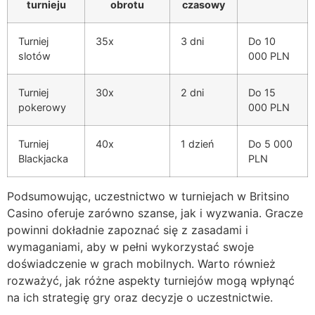
turnieju
obrotu
czasowy
Turniej
35x
3 dni
Do 10
slotów
000 PLN
Turniej
30x
2 dni
Do 15
pokerowy
000 PLN
Turniej
40x
1 dzień
Do 5 000
Blackjacka
PLN
Podsumowując, uczestnictwo w turniejach w Britsino
Casino oferuje zarówno szanse, jak i wyzwania. Gracze
powinni dokładnie zapoznać się z zasadami i
wymaganiami, aby w pełni wykorzystać swoje
doświadczenie w grach mobilnych. Warto również
rozważyć, jak różne aspekty turniejów mogą wpłynąć
na ich strategię gry oraz decyzje o uczestnictwie.