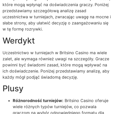
które mogą wpłynąć na doświadczenia graczy. Poniżej
przedstawiamy szczegółową analizę zasad
uczestnictwa w turniejach, zwracając uwagę na mocne i
słabe strony, aby ułatwić decyzję o zaangażowaniu się
w tę formę rozrywki.
Werdykt
Uczestnictwo w turniejach w Britsino Casino ma wiele
zalet, ale wymaga również uwagi na szczegóły. Gracze
powinni być świadomi zasad, które mogą wpływać na
ich doświadczenie. Poniżej przedstawiamy analizę, aby
każdy mógł podjąć świadomą decyzję.
Plusy
Różnorodność turniejów:
Britsino Casino oferuje
wiele różnych typów turniejów, co pozwala
graczom na wybór odpowiedniego formatu dla