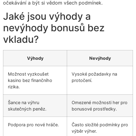
očekávání a být si vědom všech podmínek.
Jaké jsou výhody a
nevýhody bonusů bez
vkladu?
Výhody
Nevýhody
Možnost vyzkoušet
Vysoké požadavky na
kasino bez finančního
protočení.
rizika.
Šance na výhru
Omezené možnosti her pro
skutečných peněz.
bonusové prostředky.
Podpora pro nové hráče.
Často složité podmínky pro
výběr výher.