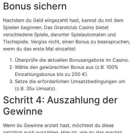
Bonus sichern
Nachdem du Geld eingezahlt hast, kannst du mit dem
Spielen beginnen. Das Grandclub Casino bietet
verschiedene Spiele, darunter Spielautomaten und
Tischspiele. Vergiss nicht, einen Bonus zu beanspruchen,
wenn du das erste Mal einzahlst:
Überprüfe die aktuellen Bonusangebote im Casino.
Wähle den gewünschten Bonus aus (z.B. 100%
Einzahlungsbonus bis zu 200 €).
Setze die erforderlichen Umsatzbedingungen um
(z.B. 35x Umsatz).
Schritt 4: Auszahlung der
Gewinne
Wenn du Gewinne erzielt hast, möchtest du diese
natürlich auch auszahlen. Hier ist, wie du das machst: