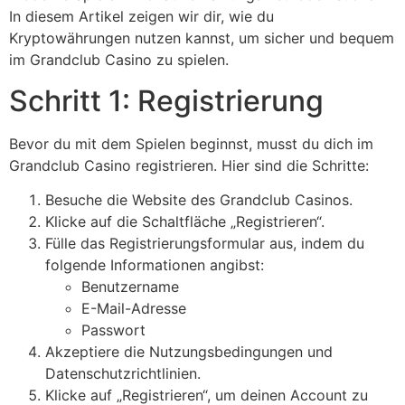
In diesem Artikel zeigen wir dir, wie du
Kryptowährungen nutzen kannst, um sicher und bequem
im Grandclub Casino zu spielen.
Schritt 1: Registrierung
Bevor du mit dem Spielen beginnst, musst du dich im
Grandclub Casino registrieren. Hier sind die Schritte:
Besuche die Website des Grandclub Casinos.
Klicke auf die Schaltfläche „Registrieren“.
Fülle das Registrierungsformular aus, indem du
folgende Informationen angibst:
Benutzername
E-Mail-Adresse
Passwort
Akzeptiere die Nutzungsbedingungen und
Datenschutzrichtlinien.
Klicke auf „Registrieren“, um deinen Account zu