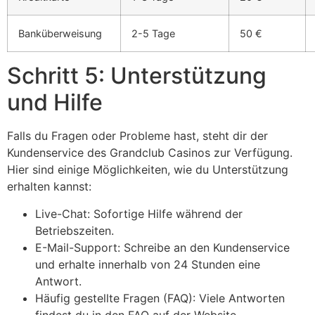
Banküberweisung
2-5 Tage
50 €
Schritt 5: Unterstützung
und Hilfe
Falls du Fragen oder Probleme hast, steht dir der
Kundenservice des Grandclub Casinos zur Verfügung.
Hier sind einige Möglichkeiten, wie du Unterstützung
erhalten kannst:
Live-Chat: Sofortige Hilfe während der
Betriebszeiten.
E-Mail-Support: Schreibe an den Kundenservice
und erhalte innerhalb von 24 Stunden eine
Antwort.
Häufig gestellte Fragen (FAQ): Viele Antworten
findest du in den FAQ auf der Website.