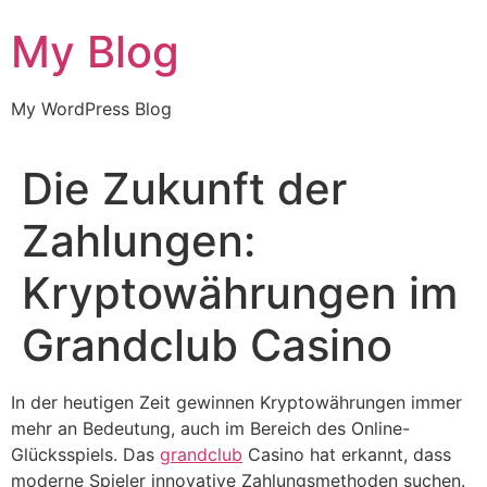
Skip
My Blog
to
content
My WordPress Blog
Die Zukunft der
Zahlungen:
Kryptowährungen im
Grandclub Casino
In der heutigen Zeit gewinnen Kryptowährungen immer
mehr an Bedeutung, auch im Bereich des Online-
Glücksspiels. Das
grandclub
Casino hat erkannt, dass
moderne Spieler innovative Zahlungsmethoden suchen.